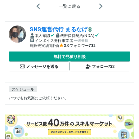
一覧に戻る
SNS運営代行 まるなげ
本人確認
機密保持契約(NDA)
インボイス発行事業者
未登録
総販売実績
1
評価
3.0
フォロワー
732
無料で見積り相談
メッセージを送る
フォロー
732
スケジュール
いつでもお気楽にご依頼ください。