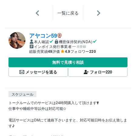
一覧に戻る
アヤコン59
本人確認
機密保持契約(NDA)
インボイス発行事業者
未登録
総販売実績
49
評価
4.9
フォロワー
220
無料で見積り相談
メッセージを送る
フォロー
220
スケジュール
トークルームでのサービスは24時間購入して頂けます❣️

仕事中や睡眠中等以外は対応可能✩

電話サービスはDMにて連絡下さいますと、対応可能日時をお伝え致しま
す♪
