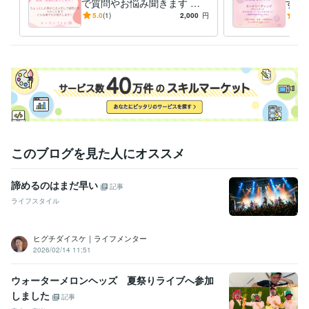
で質問やお悩み聞きます 練
す 
習していて困ったことを、お
軽く
5.0
(1)
2,000
円
5.0
聞きします(*^^*)
このブログを見た人にオススメ
諦めるのはまだ早い
記事
ライフスタイル
ヒグチダイスケ｜ライフメンター
2026/02/14 11:51
ウォーターメロンヘッズ 夏祭りライブへ参加
しました
記事