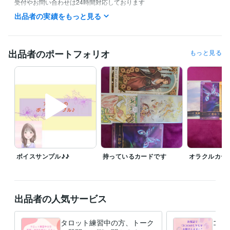
受付やお問い合わせは24時間対応しております

お待たせしないようスムーズな対応を心掛けていますので、よろしくお
出品者の実績をもっと見る
願いいたします(*´︶`*)
資格・検定
介護福祉士
取得年 : 2014年
出品者のポートフォリオ
もっと見る
得意分野
占い
タロットカード
占い
恋愛
仕事
人間関係
なんでも
悩み相談・カウンセリング
傾聴・相談・雑談
相談
愚痴
雑談
惚気
趣味
ボイスサンプル♪♪
持っているカードです
オラクルカー
出品者の人気サービス
タロット練習中の方、トーク
ココ