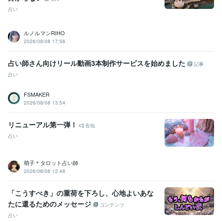
占い
ルノルマンRIHO
2026/08/08 17:56
占い師さん向けリール動画3本制作サービスを始めました
記事
占い
FSMAKER
2026/08/08 13:54
リニューアル第一弾！
告知
占い
萌子＊タロット占い師
2026/08/08 12:48
「こうすべき」の重荷を下ろし、心地よいあな
たに還るためのメッセージ
コンテンツ
占い