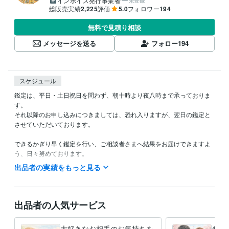
インボイス発行事業者
未登録
総販売実績
2,225
評価
5.0
フォロワー
194
無料で見積り相談
メッセージを送る
フォロー
194
スケジュール
鑑定は、平日・土日祝日を問わず、朝十時より夜八時まで承っておりま
す。

それ以降のお申し込みにつきましては、恐れ入りますが、翌日の鑑定と
させていただいております。

できるかぎり早く鑑定を行い、ご相談者さまへ結果をお届けできますよ
う、日々努めております。

なお、どうしてもお急ぎのご事情がございます場合には、遠慮なくご相
出品者の実績をもっと見る
談くださいませ。できる限り柔軟に対応させていただきます。
得意分野
占い
相手の気持ち
お金、会社の経営の問題
出品者の人気サービス
経営
お金
恋愛
人生
仕事
転職
語学力
大好きなお相手のお気持ちを
4つ