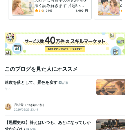
英語
ビジネスレベル
深く読み解きます 片思い・
のす
復縁・遠距離・夫婦・国際カ
愛運
5.0
(1046)
1,000
円
4.9
ップルなど
い・
しま
このブログを見た人にオススメ
速度を落として、景色を戻す
記事
占い
月結音（つきゆいね）
2026/05/29 23:44
【黒歴史#2】答えはいつも、あとになってしか
分からない
記事