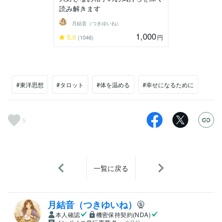
読み解きます
月結音（つきゆいね）
1,000
5.0
円
(1046)
#東洋思想
#タロット
#体を温める
#幸せになるために
5
一覧に戻る
月結音（つきゆいね）
本人確認
機密保持契約(NDA)