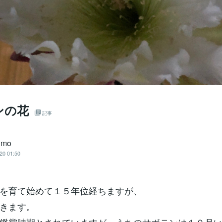
ンの花
記事
rimo
20 01:50
を育て始めて１５年位経ちますが、
きます。