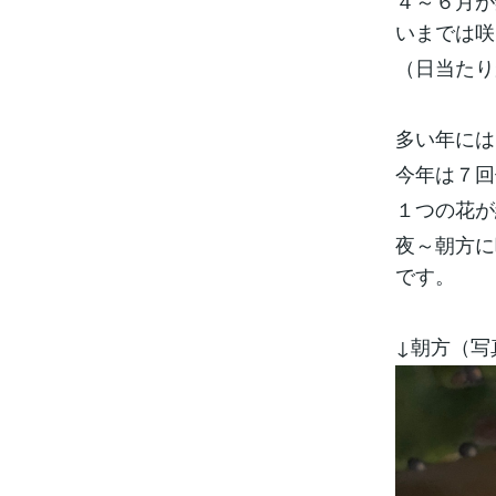
４～６月が
いまでは咲
（日当たり
多い年には
今年は７回
１つの花が
夜～朝方に
です。
↓朝方（写