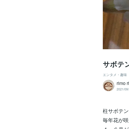
サボテ
エンタメ・趣味
rimo 
2021/09/
柱サボテン
毎年花が咲