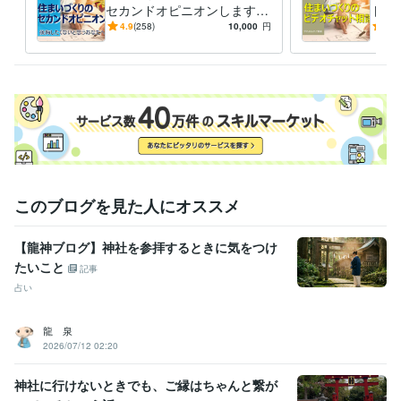
1級建築士
取得年 : 2004年
セカンドオピニオンします
ト相
現役一級建築士が問題点を丁
豊富
1級建築施工管理技士
取得年 : 2018年
4.9
(258)
10,000
円
5.0
寧にご説明し改善案をご提案
悩み
宅地建物取引士（旧 宅地建物取引主任者）
取得年 : 2005年
します。
す。
2級建築士
取得年 : 2002年
得意分野
住まい・美容・生活相談
住宅設計及びインスペクション
住宅
設計
施工管理
設計監理
施工
不動産
リノベーション
中古住宅
DIY
不動産投資
このブログを見た人にオススメ
【龍神ブログ】神社を参拝するときに気をつけ
たいこと
記事
占い
龍 泉
2026/07/12 02:20
神社に行けないときでも、ご縁はちゃんと繋が