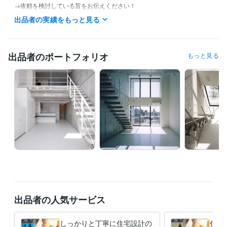
→依頼を検討している旨をお伝えください！

出品者の実績をもっと見る
＊②の方が優先的にご案内できます。

★【お急ぎの方】

ご購入前に必ずメッセージにてお伝えください。

出品者のポートフォリオ
もっと見る
お急ぎのご対応が可能かどうか、スケジュールをご確認いたします。

経験職種
不動産 / 不動産企画・不動産開発
経験年数 : 15年
建築・土木・施工管理 / 設計・積算・測量
経験年数 : 23年
建築・土木・施工管理 / 設計監理
経験年数 : 23年
建築・土木・施工管理 / 施工管理・監理
経験年数 : 15年
職歴
住宅メーカー
2000年3月 ~ 2007年2月
不動産
2008年3月 ~ 現在
受賞歴
出品者の人気サービス
防火安全技術者適切功労
防火安全技術者適切功労
資格・検定
しっかりと丁寧に住宅設計の
住ま