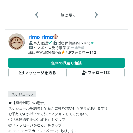
一覧に戻る
rimo rimo
本人確認
機密保持契約(NDA)
インボイス発行事業者
未登録
総販売実績
344
評価
4.9
フォロワー
112
無料で見積り相談
メッセージを送る
フォロー
112
スケジュール
★【満枠対応中の場合】

スケジュールを調整して新たに枠を増やせる場合があります！

お手数ですが以下の方法でアクセスしてください。

①『再開通知を受け取る』をタップ

②『メッセージを送る』をタップ

(rimo rimoのアカウントページにあります)
