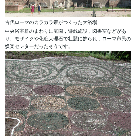
古代ローマのカラカラ帝がつくった大浴場
中央浴室群のまわりに庭園，遊戯施設，図書室などがあ
り、モザイクや化粧大理石で壮麗に飾られ，ローマ市民の
娯楽センターだったそうです。