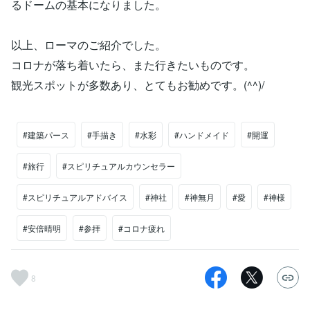
るドームの基本になりました。
以上、ローマのご紹介でした。
コロナが落ち着いたら、また行きたいものです。
観光スポットが多数あり、とてもお勧めです。(^^)/
#建築パース
#手描き
#水彩
#ハンドメイド
#開運
#旅行
#スピリチュアルカウンセラー
#スピリチュアルアドバイス
#神社
#神無月
#愛
#神様
#安倍晴明
#参拝
#コロナ疲れ
8