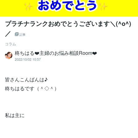
プラチナランクおめでとうございます＼(^o^)
／
記事
コラム
柊ちはる❤️主婦のお悩み相談Room❤️
2022/10/02 10:57
皆さんこんばんは♪
柊ちはるです（＾◇＾）
私は主に