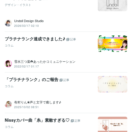
デザイン・イラスト
ラ★販売実績1100件達成！
得意分野
Undoll Design Studio
悩み相談・カウンセリング
夫婦問題の悩み　
恋活・婚活の悩み　
2026/03/17 02:10
自分との向き合い方　
ネガティブ思考をポジティブにする　
自分
の価値を知る方法　
プラチナランク達成できました♪
人間関係の悩み
夫婦問題
恋活・婚活
記事
ビジネス代行・事務代行
ココナラ初心者の方向けサポート　
コラム
雪水三つ葉☘️あったかコミュニケーション
2022/02/17 01:17
「プラチナランク」のご報告
記事
コラム
有村りん❀声と文字で癒します♪
2025/10/02 08:51
Nissyカバー曲「糸」素敵すぎる♡
記事
コラム