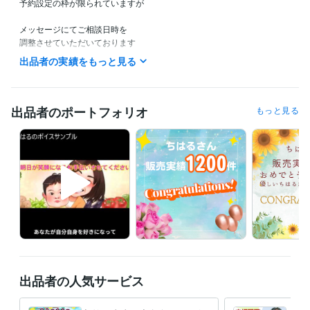
予約設定の枠が限られていますが

メッセージにてご相談日時を　　　　　　

調整させていただいております　　　　

お気軽にメッセージくださいませ(^^)

出品者の実績をもっと見る
待機中の時は、すぐにお電話できる状態です♡

⭐️すぐ話されたい方は

出品者のポートフォリオ
もっと見る
　　ブルーの【今すぐ電話】ボタンを

　　押してくださいませ♪

　　(このボタンは私が待機している時に

　　　　　　　　　　　　　表示されます)

　※現在乳児を育児中です

　もしかしたら、

　子どもの寝言やうなり声などが

　聞こえることもあるかもしれません

　どうぞ気にせず、

出品者の人気サービス
　お話を続けていただけましたら幸いです

　お話は丁寧に伺わせていただきますので
