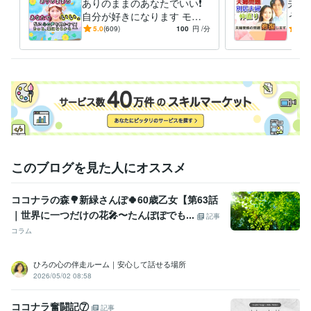
ありのままのあなたでいい❗️
夫婦
　ご安心くださいませ(o^^o)

自分が好きになります モヤ
う原
モヤ/愚痴/女心/今すぐ/雑談/
題／
5.0
(609)
100
円
/分
5.0
毒親/話し相手/家族
／不
経験職種
ライフスタイル・その他 / カウンセラー・コーチ
経験年数 : 25年
ライフスタイル・その他 / 保育士・ベビーシッター
経験年数 : 11年
ライフスタイル・その他 / 公務員
経験年数 : 11年
職歴
千葉県〇〇市役所
2003年3月 ~ 2014年2月
2014年3月 ~ 2015年
このブログを見た人にオススメ
2月
ココナラの森🌳新緑さんぽ🍀60歳乙女【第63話
受賞歴
ココナラ★プラチナランク３ヶ月で達成！
ココナラ★販売実績１０
｜世界に一つだけの花🎤〜たんぽぽでも...
記事
０件到達！
ココナラ★主婦でも１ヶ月の販売額10万円到達！
ココナ
コラム
ラ★販売実績200件到達！
ココナラ★主婦でも1ヶ月の販売額２０万
達成！
ココナラ★販売実績300件達成！
ココナラ★販売実績400件
ひろの心の伴走ルーム｜安心して話せる場所
達成！
ココナラ★販売実績500件達成！
ココナラ★主婦でも1ヶ月
2026/05/02 08:58
の販売額30万円達成！
ココナラ★販売実績６００件達成！
ココナラ
★販売実績７００件達成！
ココナラ★販売実績800件達成！
ココナ
ココナラ奮闘記⑦
記事
ラ★販売実績900件達成！
ココナラ★販売実績1000件達成！
ココナ