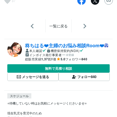
37
一覧に戻る
柊ちはる❤️主婦のお悩み相談Room❤️
本人確認
機密保持契約(NDA)
インボイス発行事業者
未登録
総販売実績
1,372
評価
5.0
フォロワー
840
無料で見積り相談
メッセージを送る
フォロー
840
スケジュール
⭐️待機していない時はお気軽にメッセージくださいませ⭐️                                 

現在乳児を育児中のため　　　　　　　　　
