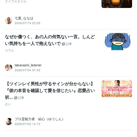
ライフスタイル
七葉_ななは
2026/07/15 22:05
なぜか傷つく、あの人の何気ない一言。しんど
い気持ちを一人で抱えないで
記事
コラム
takanashi_listener
2026/07/04 07:42
【ツインレイ男性が守るサインが分からない】
『彼の本音を確認して愛を信じたい』恋愛占い
祈...
記事
占い
プロ霊能力者 結心（ゆうしん）
2026/07/03 12:13