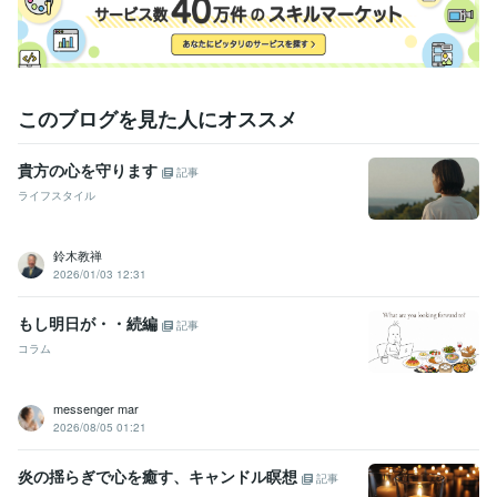
このブログを見た人にオススメ
貴方の心を守ります
記事
ライフスタイル
鈴木教禅
2026/01/03 12:31
もし明日が・・続編
記事
コラム
messenger mar
2026/08/05 01:21
炎の揺らぎで心を癒す、キャンドル瞑想
記事