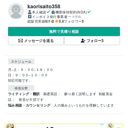
kaorisaito358
本人確認
機密保持契約(NDA)
インボイス発行事業者
未登録
総販売実績
0
評価
0.0
フォロワー
3
無料で見積り相談
メッセージを送る
フォロー
3
スケジュール
月−土：９：００−１８：００

日：９：００−１３：００

対応可能です。
得意分野
ライティング・翻訳
基礎英語：　解り易く説明します
初級英会
話：　発音が大切です
悩み相談・カウンセリング
人の痛みというものを理解しています