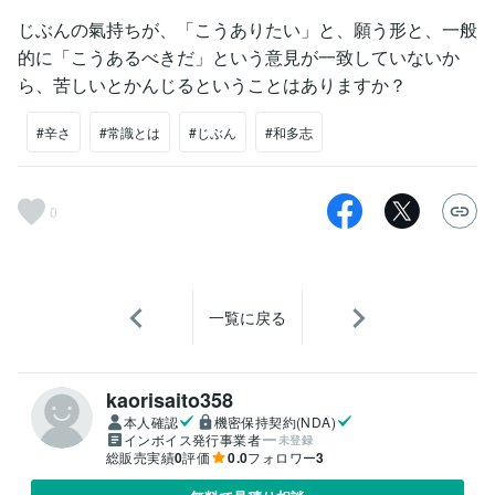
じぶんの氣持ちが、「こうありたい」と、願う形と、一般
的に「こうあるべきだ」という意見が一致していないか
ら、苦しいとかんじるということはありますか？
#辛さ
#常識とは
#じぶん
#和多志
0
一覧に戻る
kaorisaito358
本人確認
機密保持契約(NDA)
インボイス発行事業者
未登録
総販売実績
0
評価
0.0
フォロワー
3