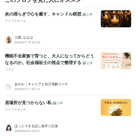
炎の揺らぎで心を癒す、キャンドル瞑想
記事
ライフスタイル
七葉_ななは
2026/07/15 22:05
機能不全家族で育つと、大人になってからどう
なるのか。社会福祉士の視点で整理する
記事
コラム
あやか｜キャリアと自己理解コーチ
2026/07/11 00:10
居場所が見つからない私
記事
ライフスタイル
ほっとできる話し相手☆広海
2026/04/04 02:27