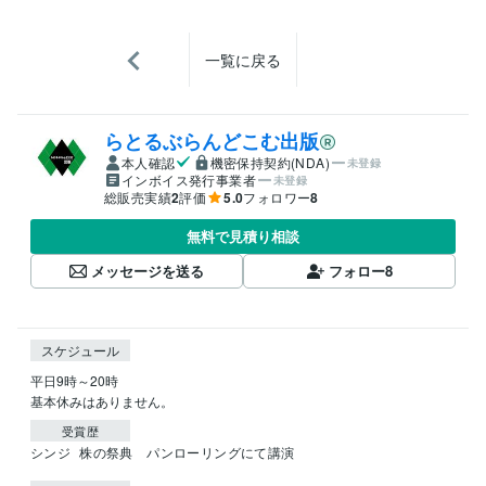
一覧に戻る
らとるぶらんどこむ出版
本人確認
機密保持契約(NDA)
未登録
インボイス発行事業者
未登録
総販売実績
2
評価
5.0
フォロワー
8
無料で見積り相談
メッセージを送る
フォロー
8
スケジュール
平日9時～20時

基本休みはありません。
受賞歴
シンジ
株の祭典　パンローリングにて講演