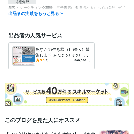
得意分野
集客・マーケティング相談
電子書籍に出版携わるすべての業務
デザ
出品者の実績をもっと見る
イン関連・WEBマーケティング関連
経営
ビジネス
起業家
書籍
出版
デザイン
出版社
タイトル
Webマーケティング
見込み客
出品者の人気サービス
あなたの生き様（自叙伝）募
集します あなたの”その一冊
が”誰かの救いになるかもし
5.0
(2)
300,000
円
れません。
このブログを見た人にオススメ
【マンネリ/ケンカ/ドキドキさせたい】 それ全