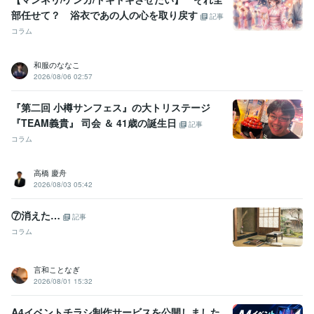
部任せて？ 浴衣であの人の心を取り戻す
記事
コラム
和服のななこ
2026/08/06 02:57
『第二回 小樽サンフェス』の大トリステージ
『TEAM義貴』 司会 ＆ 41歳の誕生日
記事
コラム
高橋 慶舟
2026/08/03 05:42
⑦消えた…
記事
コラム
言和ことなぎ
2026/08/01 15:32
A4イベントチラシ制作サービスを公開しました