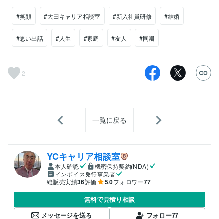
#笑顔
#大田キャリア相談室
#新入社員研修
#結婚
#思い出話
#人生
#家庭
#友人
#同期
2
一覧に戻る
YCキャリア相談室
本人確認
機密保持契約(NDA)
インボイス発行事業者
総販売実績
36
評価
5.0
フォロワー
77
無料で見積り相談
メッセージを送る
フォロー
77