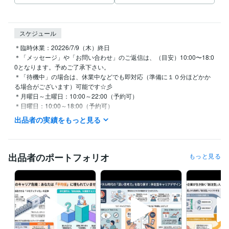
スケジュール
＊臨時休業：20226/7/9（木）終日

＊「メッセージ」や「お問い合わせ」のご返信は、（目安）10:00〜18:0
0となります。予めご了承下さい。

＊「待機中」の場合は、休業中などでも即対応（準備に１０分ほどかか
る場合がございます）可能です☆彡

＊月曜日～土曜日：10:00～22:00（予約可）

＊日曜日：10:00～18:00（予約可）

＊学会・セミナー講演などで臨時休業することがございます。
出品者の実績をもっと見る
経験職種
エンジニア / 情報システム・社内SE
経験年数 : 5年
ゲーム / ゲームプロデューサー・ディレクター・プランナー
経験年
出品者のポートフォリオ
もっと見る
数 : 10年
コンサルタント / 経営コンサルタント
経験年数 : 25年
経営・マネジメント / 経営企画・経営戦略
経験年数 : 15年
研究・開発・設計 / 電気・電子制御設計
経験年数 : 5年
職歴
株式会社ナムコ
1980年6月 ~ 1985年2月
1985年3月 ~ 1988年2月