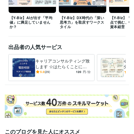
1988年3月 ~ 1990年2月
1990年3月 ~ 1991年2月
1991年3月 ~ 2
005年2月
2005年3月 ~ 2008年2月
株式会社バンダイナムコホールディングス
2008年3月 ~ 2014年2月
【Y-Biz】AIが出す「平均
【Y-Biz】DX時代の「深い
【Y-Biz】
ワイ・キャリアサポーターズ
2014年3月 ~ 現在
値」に満足していません
思考力」を取戻すワークス
点で挑む、中
か？
タイル
資本経営
資格・検定
キャリアコンサルタント
取得年 : 2018年
キャリア・デベロップメント・アドバイザー（CDA）
取得年 : 2018
出品者の人気サービス
年
昇降機検査資格者
取得年 : 1998年
キャリアコンサルティング致
心の
プログラミング言語・フレームワーク
します ☆はたらくことにつ
分を
C:5年
C++:5年
HTML:20年
Java:10年
JavaScript:10年
PHP:5年
いての相談相手☆
変え
5.0
(29)
120
円
/分
5.0
PL/SQL:3年
SQL:3年
VBA:10年
Visual Basic:10年
己受
ビジネス・クリエイティブツール
WordPress:3年
Access:10年
Excel:15年
Google サイト:5年
Google スプレッドシート:5年
Google スライド:5年
Google ドキュメント:5年
Numbers:10年
Pages:10年
PowerPoint:10年
Word:10年
STORES:1年
弥生会計:1年
Google Analytics:5年
Microsoft Project:4年
ChatGPT:2年
Bard:1年
Adobe Photoshop:5年
Adobe Illustrator:3年
AutoCAD:5年
このブログを見た人にオススメ
その他ツール