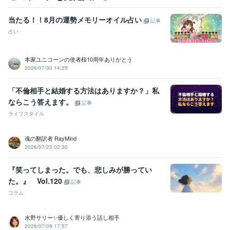
ジョブカード:7年
当たる！！8月の運勢メモリーオイル占い
記事
得意分野
占い
悩み相談・カウンセリング
キャリアカウンセリング・コンサルティ
ング
ジョブクラフティング・コーチ
悩み 仕事 ビジネス
経営
転職
就活
就職
本家ユニコーンの使者桜10周年ありがとう
2026/07/30 14:25
学歴
日本工業大学
1976年3月 ~ 1980年2月
「不倫相手と結婚する方法はありますか？」私
ならこう答えます。
記事
ライフスタイル
魂の翻訳者 RayMind
2026/07/23 02:30
『笑ってしまった。でも、悲しみが勝ってい
た。』 Vol.120
記事
コラム
水野サリー✨優しく寄り添う話し相手
2026/07/09 17:57