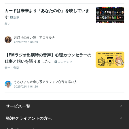
カードは未来より「あなたの心」を映していま
す
記事
占い
月灯りの占い師 アロマルナ
2026/07/08 06:33
【FMラジオ出演時の音声】心理カウンセラーの
仕事と想いを語りました。
コンテンツ
音声・音楽
うさぴょん＠癒し系アラフィフ心寄り添い人
2025/02/14 01:20