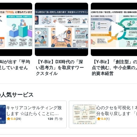
株式会社ナムコ
1980年6月 ~ 1985年2月
1985年3月 ~ 1988年2月
歴
~ 1990年2月
1990年3月 ~ 1991年2月
1991年3月 ~ 2005年2月
2008年2月
株式会社バンダイナムコホールディングス
2008年3月 ~ 2014年2月
ワイ・キャリアサポーターズ
2014年3月 ~ 現在
キャリアコンサルタント
取得年 : 2018年
検定
キャリア・デベロップメント・アドバイザー（CDA）
取得年 : 201
昇降機検査資格者
取得年 : 1998年
】AIが出す「平均
【Y-Biz】DX時代の「深
【Y-Biz】「創注型」
C:5年
C++:5年
HTML:20年
Java:10年
JavaScript:10年
PHP:5年
PL/SQL
ミング言
足していません
い思考力」を取戻すワー
点で挑む、中小企業の
ムワーク
SQL:3年
VBA:10年
Visual Basic:10年
クスタイル
的資本経営
WordPress:3年
Access:10年
Excel:15年
Google サイト:5年
クリエイ
ツール
Google スプレッドシート:5年
Google スライド:5年
Google ドキュメ
の人気サービス
Numbers:10年
Pages:10年
PowerPoint:10年
Word:10年
STORES:1年
Google Analytics:5年
Microsoft Project:4年
ChatGPT:2年
Bard:1年
Adobe Photoshop:5年
Adobe Illustrator:3年
AutoCAD:5年
キャリアコンサルティング致
心のクセを可視化！
します ☆はたらくことにつ
分を取り戻します 「
ジョブカード:7年
ツール
いての相談相手☆
変えたい」焦りを卒
5.0
(29)
120
円
/分
5.0
(1)
己受容からキャリア
悩み相談・カウンセリング
キャリアカウンセリング・コンサルティ
分野
クラフティング・コーチ