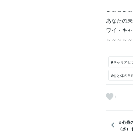
～～～～～
あなたの未
ワイ・キャ
～～～～～
#キャリアセ
#心と体の自
1
☆心身
（水） 