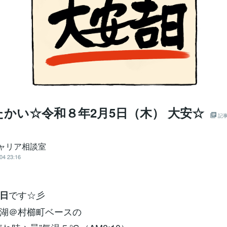
かい☆令和８年2月5日（木） 大安☆
記
キャリア相談室
04 23:16
です☆彡
日
湖＠村櫛町ベースの