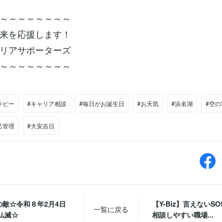
～～～～～～～～
来を応援します！
リアサポーターズ
～～～～～～～～
ラピー
#キャリア相談
#毎日がお誕生日
#お天気
#浜名湖
#空の
己管理
#大安吉日
の敵☆令和８年2月4日
【Y-Biz】言えないS
一覧に戻る
仏滅☆
相談しやすい職場...