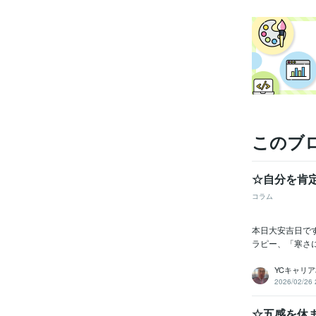
学
このブ
☆自分を肯定
コラム
本日大安吉日です
ラピー、「寒さ
YCキャリ
2026/02/26 
☆五感を休ま