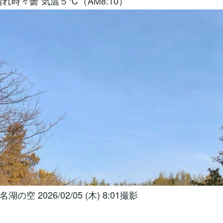
れ時々曇”気温５℃（AM8:10）
の空 2026/02/05 (木) 8:01撮影