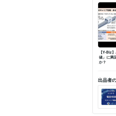
職
資格・
【Y-Biz
プログラ
値」に満
語・フレー
か？
ビジネス・
ティブ
出品者
その他
得意