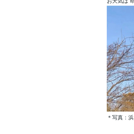
お天気は”晴
＊写真：浜名湖