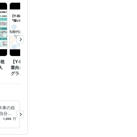
1988年3月
2005年3月 ~
8年
の視
【Y-Biz】AI時代の中小企
【Y-Biz】キャリアコンサ
【Y-B
:3年
人
業向け新・人財育成プロ
ルタント協会レポート解
を育む
グラム
説
られる
ント:5年
弥生会計:1年
本来の自
キャリアコンサルタントいた
自分を
します あなた専属のキャリ
業し、自
アカウンセラー☆彡
1,000
円
5.0
(3)
5,000
円
を築く
ング
ジョブ