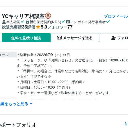
YCキャリア相談室
プロフィール
本人確認
機密保持契約(NDA)
インボイス発行事業者
36
5.0
77
総販売実績
評価
フォロワー
メッセージを送る
フォ
無料で見積り相談
ュール
＊臨時休業：20226/7/9（木）終日

＊「メッセージ」や「お問い合わせ」のご返信は、（目安）10:00〜18:
す。予めご了承下さい。

＊「待機中」の場合は、休業中などでも即対応（準備に１０分ほどかか
います）可能です☆彡

＊月曜日～土曜日：10:00～22:00（予約可）

＊日曜日：10:00～18:00（予約可）

＊学会・セミナー講演などで臨時休業することがございます。
エンジニア / 情報システム・社内SE
経験年数 : 5年
職種
実績をもっと見る
ゲーム / ゲームプロデューサー・ディレクター・プランナー
経験年数 
コンサルタント / 経営コンサルタント
経験年数 : 25年
経営・マネジメント / 経営企画・経営戦略
経験年数 : 15年
研究・開発・設計 / 電気・電子制御設計
経験年数 : 5年
のポートフォリオ
も