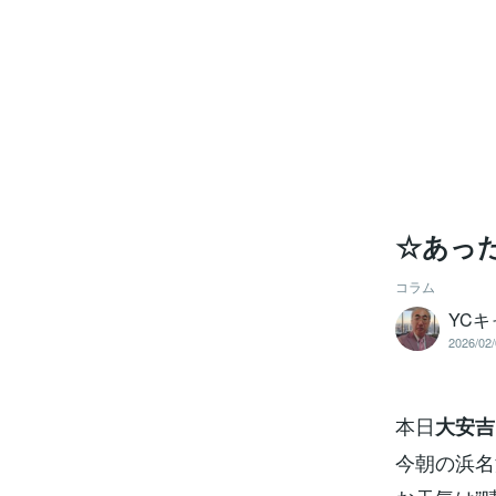
☆あった
コラム
YC
2026/02/
本日
大安吉
今朝の浜名