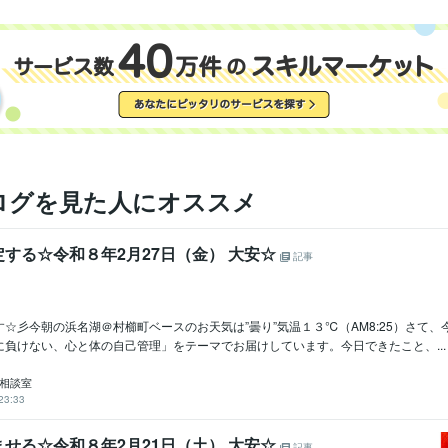
悩み 仕事 ビジネス
経営
転職
就活
就職
日本工業大学
1976年3月 ~ 1980年2月
歴
ログを見た人にオススメ
する☆令和８年2月27日（金） 大安☆
記事
☆彡今朝の浜名湖＠村櫛町ベースのお天気は”曇り”気温１３℃（AM8:25）さて、
に負けない、心と体の自己管理」をテーマでお届けしています。今日できたこと、...
ア相談室
23:33
せる☆令和８年2月21日（土） 大安☆
記事