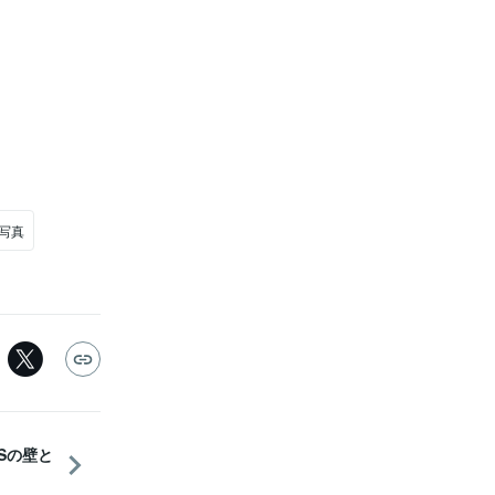
写真
OSの壁と