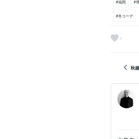
#福岡
#
#冬コーデ
4
秋越