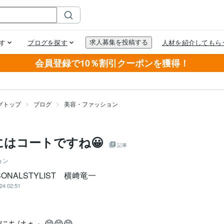
会員登録で10％割引クーポンを獲得！
グトップ
ブログ
美容・ファッション
にはコートですね😀
記事
ョン
SONALSTYLIST 横﨑竜一
24 02:51
ちはぁ～😁😁😁