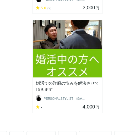
2,000
5.0
円
(2)
婚活での洋服の悩みを解決させて
頂きます
PERSONALSTYLIST 横﨑竜一
4,000
-
円