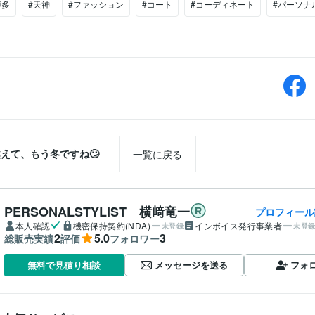
博多
#天神
#ファッション
#コート
#コーディネート
#パーソナ
えて、もう冬ですね🙄
一覧に戻る
PERSONALSTYLIST 横﨑竜一
プロフィール
本人確認
機密保持契約(NDA)
インボイス発行事業者
未登録
未登
2
5.0
3
総販売実績
評価
フォロワー
メッセージを送る
フォ
無料で見積り相談