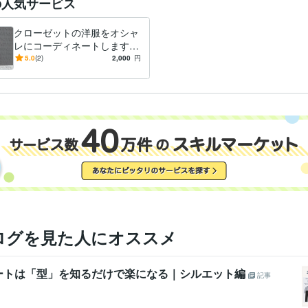
の人気サービス
クローゼットの洋服をオシャ
レにコーディネートします
あなたの洋服の悩み(コー
5.0
(2)
2,000
円
デ・洋服の選び方など)を気
軽に解決！
ログを見た人にオススメ
ートは「型」を知るだけで楽になる｜シルエット編
記事