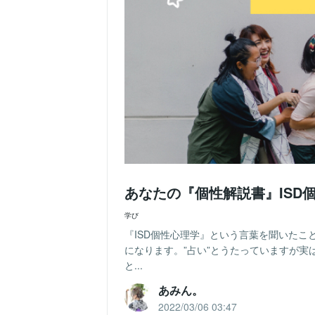
あなたの『個性解説書』ISD
学び
『ISD個性心理学』という言葉を聞いた
になります。”占い”とうたっていますが
と...
あみん。
2022/03/06 03:47