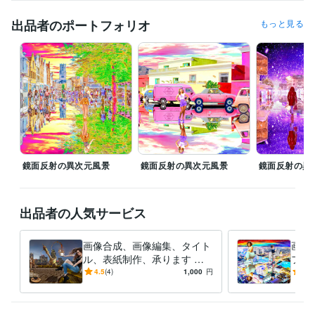
得意分野
出品者のポートフォリオ
もっと見る
動画編集・映像制作
画像合成、画像修正、タイトル制作、ブログ
合成画像
合成写真
タイトル制作
表紙制作
ブログ記事
アフェリエイト
ニュース記事
スチームパンク
サイバーパンク
小説
学歴
東京都立工芸高等学校
1988年3月 ~ 1990年2月
鏡面反射の異次元風景
鏡面反射の異次元風景
鏡面反射の異
出品者の人気サービス
画像合成、画像編集、タイト
画像
ル、表紙制作、承ります シ
フト
ュールで異次元な世界の空間
で、
4.5
(4)
1,000
円
-
(1)
演出をします。
す！