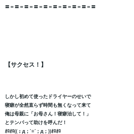
〓＝〓＝〓＝〓＝〓＝〓＝〓＝〓＝〓＝〓
【サクセス！】
しかし初めて使ったドライヤーのせいで
寝癖が全然直らず時間も無くなって来て
俺は母親に「お母さん！寝癖治して！」
とテンパって助けを呼んだ！
ｵﾛｵﾛ((；д；`≡´；д；))ｵﾛｵﾛ