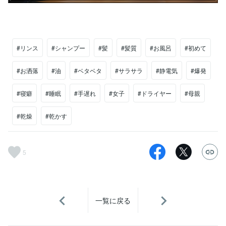
#リンス
#シャンプー
#髪
#髪質
#お風呂
#初めて
#お洒落
#油
#ベタベタ
#サラサラ
#静電気
#爆発
#寝癖
#睡眠
#手遅れ
#女子
#ドライヤー
#母親
#乾燥
#乾かす
5
一覧に戻る