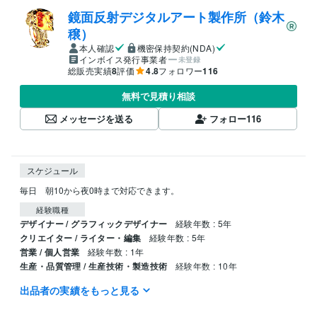
鏡面反射デジタルアート製作所（鈴木
穣）
本人確認
機密保持契約(NDA)
インボイス発行事業者
未登録
総販売実績
8
評価
4.8
フォロワー
116
無料で見積り相談
メッセージを送る
フォロー
116
スケジュール
毎日　朝10から夜0時まで対応できます。
経験職種
デザイナー / グラフィックデザイナー
経験年数 : 5年
クリエイター / ライター・編集
経験年数 : 5年
営業 / 個人営業
経験年数 : 1年
生産・品質管理 / 生産技術・製造技術
経験年数 : 10年
出品者の実績をもっと見る
職歴
デニーズ
1991年3月 ~ 1999年5月