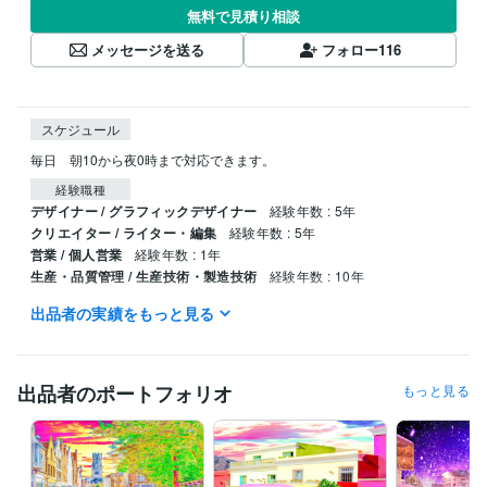
無料で見積り相談
メッセージを送る
フォロー
116
スケジュール
毎日　朝10から夜0時まで対応できます。
経験職種
デザイナー / グラフィックデザイナー
経験年数 : 5年
クリエイター / ライター・編集
経験年数 : 5年
営業 / 個人営業
経験年数 : 1年
生産・品質管理 / 生産技術・製造技術
経験年数 : 10年
出品者の実績をもっと見る
職歴
デニーズ
1991年3月 ~ 1999年5月
得意分野
出品者のポートフォリオ
もっと見る
動画編集・映像制作
画像合成、画像修正、タイトル制作、ブログ
合成画像
合成写真
タイトル制作
表紙制作
ブログ記事
アフェリエイト
ニュース記事
スチームパンク
サイバーパンク
小説
学歴