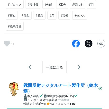
#ブロック
#飛行機
#分解
#工夫
#壊れる
#羽
#頑丈
#母親
#父親
#弟
#芸術
#センス
#紙飛行機
11
一覧に戻る
鏡面反射デジタルアート製作所（鈴木
穣）
本人確認
機密保持契約(NDA)
インボイス発行事業者
未登録
総販売実績
8
評価
4.8
フォロワー
116