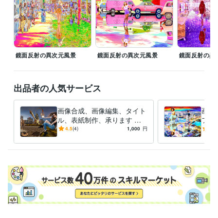
東京都立工芸高等学校
1988年3月 ~ 1990年2月
鏡面反射の異次元風景
鏡面反射の異次元風景
鏡面反射の異
出品者の人気サービス
画像合成、画像編集、タイト
画像
ル、表紙制作、承ります シ
フト
ュールで異次元な世界の空間
で、
4.5
(4)
1,000
円
-
(1)
演出をします。
す！