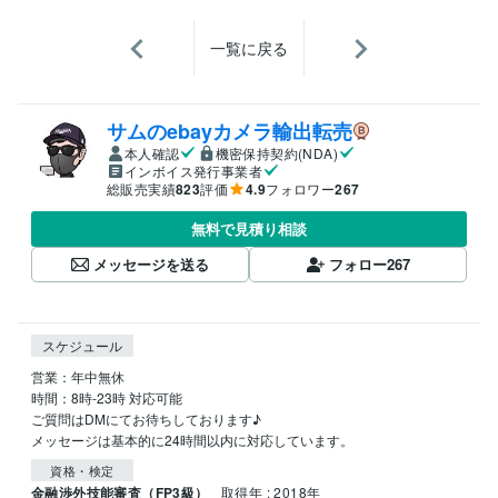
一覧に戻る
サムのebayカメラ輸出転売
本人確認
機密保持契約(NDA)
インボイス発行事業者
総販売実績
823
評価
4.9
フォロワー
267
無料で見積り相談
メッセージを送る
フォロー
267
スケジュール
営業：年中無休

時間：8時-23時 対応可能

ご質問はDMにてお待ちしております♪

資格・検定
金融渉外技能審査（FP3級）
取得年 : 2018年