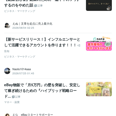
するのをやめた話
記事
ビジネス・マーケティング
えぬ｜文章を起点に売上最大化
2026/08/04 02:25
【新サービスリリース！】インフルエンサーと
して活躍できるアカウントを作ります！！！
告知
ビジネス・マーケティング
Naoto1014aaa
2026/07/25 01:45
eBay物販で「月5万円」の壁を突破し、安定し
て稼ぎ続けるための『ハイブリッド戦略ロー
ド...
記事
マネー・副業
えな eBayスタートサポーター