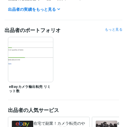
出品者の実績をもっと見る
得意分野
資産運用・副業の相談
カメラを商材とした物販
ビジネス
出品者のポートフォリオ
もっと見る
eBayカメラ輸出転売 リミ
ット数
出品者の人気サービス
在宅で副業！カメラ転売のや
eb