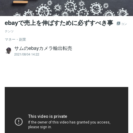
ebayで売上を伸ばすために必ずすべき事
コン
テンツ
マネー・副業
サムのebayカメラ輸出転売
2021/08/04 14:22