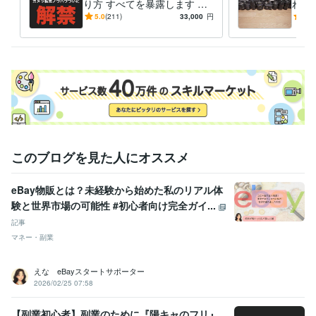
り方 すべてを暴露します 円
れ筋
安の今、輸出がアツい 初歩
ラの
5.0
(211)
33,000
円
5.0
から実益に至るプロセスを詳
必見
細解説
ます
このブログを見た人にオススメ
eBay物販とは？未経験から始めた私のリアル体
験と世界市場の可能性 #初心者向け完全ガイ...
記事
マネー・副業
えな eBayスタートサポーター
2026/02/25 07:58
【副業初心者】副業のために『陽キャのフリ』