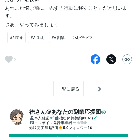
あれこれ悩む前に、先ず「行動に移すこと」だと思いま
す。
さあ、やってみましょう！
#AI画像
#AI生成
#AI副業
#AIグラビア
2
一覧に戻る
徳さん＠あなたの副業応援団
本人確認
機密保持契約(NDA)
インボイス発行事業者
未登録
総販売実績
1
評価
5.0
フォロワー
46