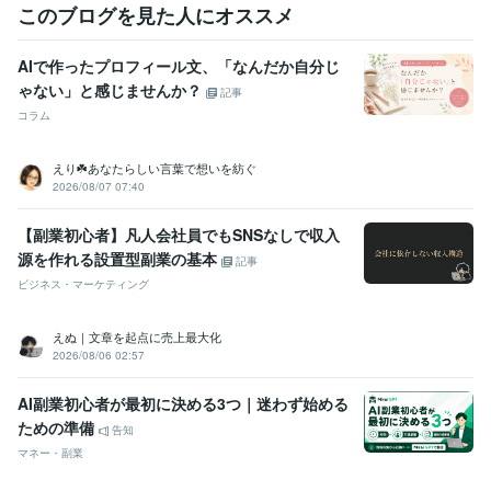
このブログを見た人にオススメ
AIで作ったプロフィール文、「なんだか自分じ
ゃない」と感じませんか？
記事
コラム
えり☘️あなたらしい言葉で想いを紡ぐ
2026/08/07 07:40
【副業初心者】凡人会社員でもSNSなしで収入
源を作れる設置型副業の基本
記事
ビジネス・マーケティング
えぬ｜文章を起点に売上最大化
2026/08/06 02:57
AI副業初心者が最初に決める3つ｜迷わず始める
ための準備
告知
マネー・副業