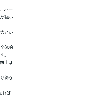
て、ハー
声が強い
拡大とい
、全体的
です。
能向上は
なり得な
なれば