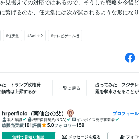
を見据えての対応ではあるので、そうした戦略を今後
に繋げるのか、任天堂には次が試されるような形にな
#任天堂
#Switch2
#テレビゲーム機
みた トランプ政権発
占ってみた フジテレ
一覧に戻る
油価格は上昇するか
題を収束させることがで
hrperficio（南仙台の父）
プロフィール
本人確認
機密保持契約(NDA)
インボイス発行事業者
101
5.0
159
総販売実績
評価
フォロワー
メッセージを送る
フォロ
無料で見積り相談