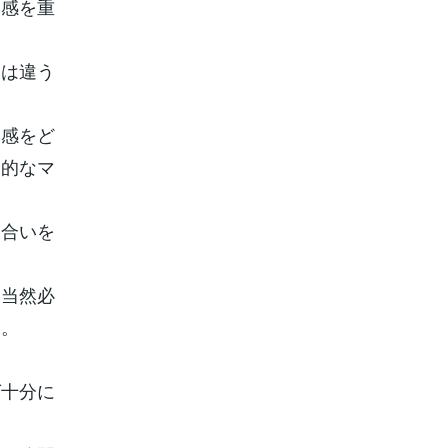
ス感を重
とは違う
ス感をど
守的なマ
り合いを
は当然必
す。
ば十分に