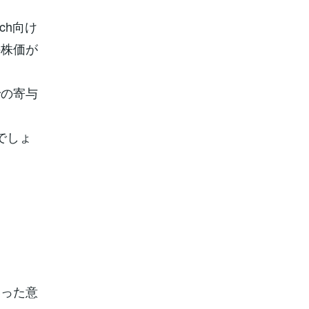
ch向け
の株価が
での寄与
でしょ
いった意