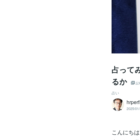
占ってみ
るか
記
占い
hrpe
2025/01/
こんにちは