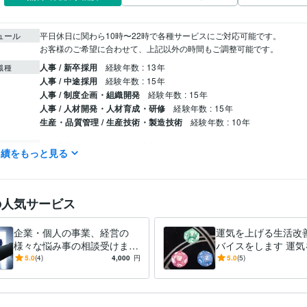
ュール
平日休日に関わら10時〜22時で各種サービスにご対応可能です。

お客様のご希望に合わせて、上記以外の時間もご調整可能です。
人事 / 新卒採用
経験年数 : 13年
職種
人事 / 中途採用
経験年数 : 15年
人事 / 制度企画・組織開発
経験年数 : 15年
人事 / 人材開発・人材育成・研修
経験年数 : 15年
生産・品質管理 / 生産技術・製造技術
経験年数 : 10年
学習指導・資格・キャリア相談
求職者のためのアドバイス
分野
実績をもっと見る
仕事・人生の悩み
占い
タロット占い
仕事、恋愛、金運
の人気サービス
名古屋工業大学
1981年3月 ~ 1985年2月
歴
企業・個人の事業、経営の
運気を上げる生活改
様々な悩み事の相談受けます
バイスをします 運気
コンサルタントとしてあなた
るために必要な意識
5.0
(4)
4,000
円
5.0
(5)
の事業や経営の悩み事相談を
身につけませんか
受けます