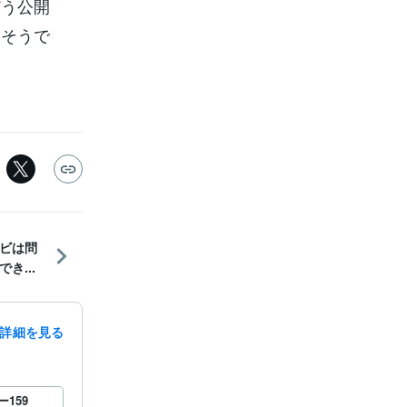
どう公開
りそうで
ビは問
き...
詳細を見る
ー
159