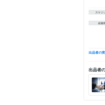
スケジ
経験
得意
出品者の
出品者
学