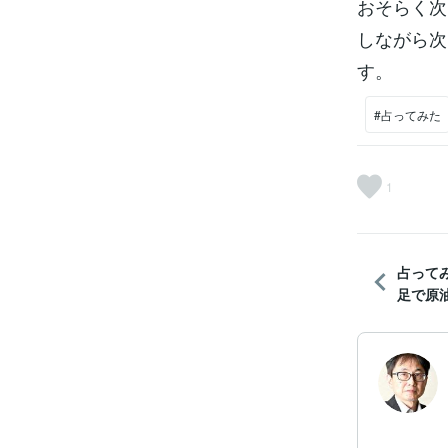
おそらく次
しながら次
す。
#占ってみた
1
占って
足で原