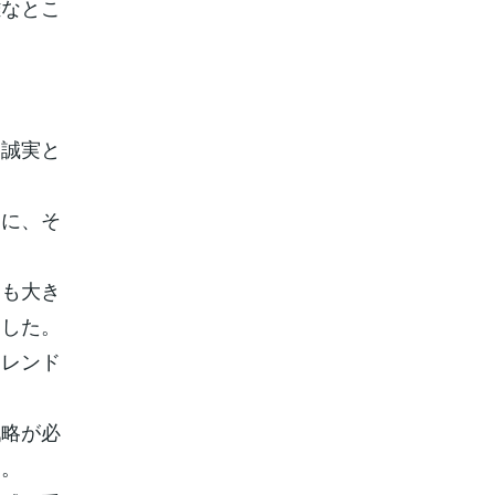
難なとこ
不誠実と
りに、そ
トも大き
ました。
トレンド
戦略が必
す。