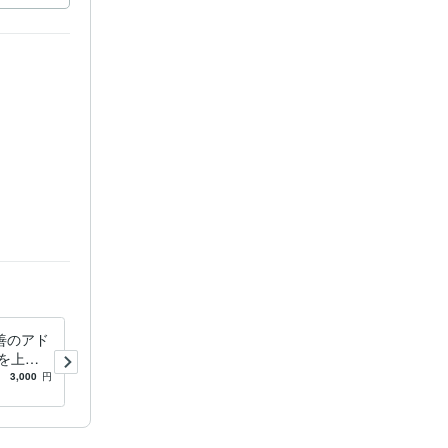
善のアド
あなたの仕事運を占い、目標
を上げ
達成のアドバイスをします
・行動を
あなたの適職や方向性、仕事
3,000
円
5.0
(1)
4,000
円
上のやりたいことを占いで支
援します