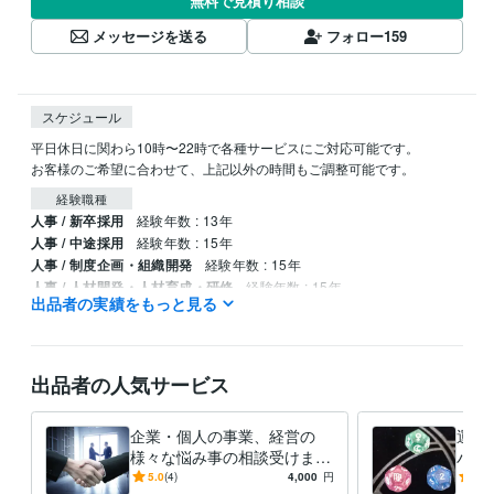
無料で見積り相談
メッセージを送る
フォロー
159
スケジュール
平日休日に関わら10時〜22時で各種サービスにご対応可能です。

お客様のご希望に合わせて、上記以外の時間もご調整可能です。
経験職種
人事 / 新卒採用
経験年数 : 13年
人事 / 中途採用
経験年数 : 15年
人事 / 制度企画・組織開発
経験年数 : 15年
人事 / 人材開発・人材育成・研修
経験年数 : 15年
出品者の実績をもっと見る
生産・品質管理 / 生産技術・製造技術
経験年数 : 10年
得意分野
学習指導・資格・キャリア相談
求職者のためのアドバイス
出品者の人気サービス
仕事・人生の悩み
占い
タロット占い
仕事、恋愛、金運
企業・個人の事業、経営の
運気
様々な悩み事の相談受けます
バイ
学歴
コンサルタントとしてあなた
るた
5.0
(4)
4,000
円
5.0
名古屋工業大学
1981年3月 ~ 1985年2月