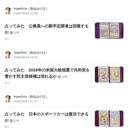
hrperficio（南仙台の父）
2026/08/05 00:36
占ってみた 公務員への新卒志望者は回復する
か
記事
占い
hrperficio（南仙台の父）
2026/08/02 00:40
占ってみた 2028年の米国大統領選で共和党を
脅かす民主党候補は現れるか
記事
占い
hrperficio（南仙台の父）
2026/08/01 01:01
占ってみた 日本のスポーツカーは復活できる
か
記事
占い