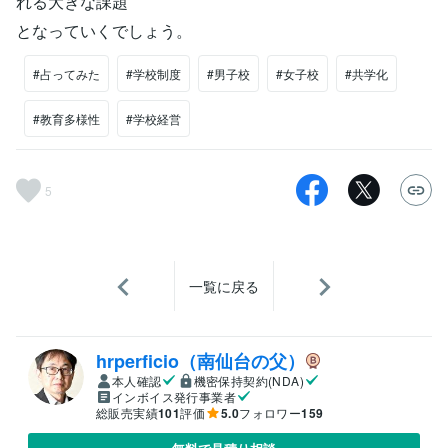
れる大きな課題
となっていくでしょう。
#占ってみた
#学校制度
#男子校
#女子校
#共学化
#教育多様性
#学校経営
5
一覧に戻る
hrperficio（南仙台の父）
本人確認
機密保持契約(NDA)
インボイス発行事業者
総販売実績
101
評価
5.0
フォロワー
159