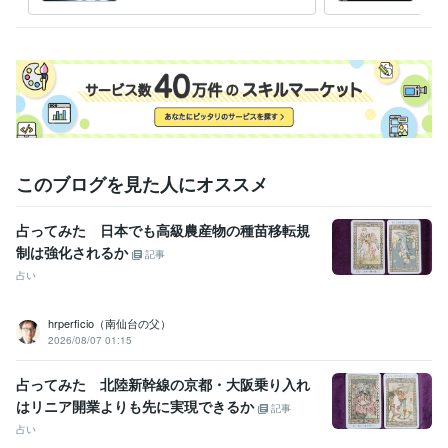
の事業や経営の悩み事相談を
身に
受けます
このブログを見た人にオススメ
占ってみた 日本でも高級農産物の種苗移転規
制は強化されるか
記事
占い
hrperficio（南仙台の父）
2026/08/07 01:15
占ってみた 北陸新幹線の京都・大阪乗り入れ
はリニア開業よりも先に実現できるか
記事
占い