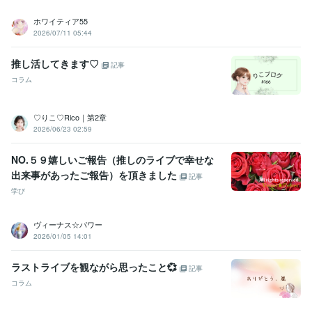
ホワイティア55
2026/07/11 05:44
推し活してきます♡
記事
コラム
♡りこ♡Rico｜第2章
2026/06/23 02:59
NO.５９嬉しいご報告（推しのライブで幸せな
出来事があったご報告）を頂きました
記事
学び
ヴィーナス☆パワー
2026/01/05 14:01
ラストライブを観ながら思ったこと💞
記事
コラム