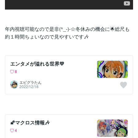
年内視聴可能なので是非(^_-)-☆冬休みの機会に🌟総尺も
約１時間ちょいなので見やすいです🎶
エンタメが溢れる世界💛
8
エビグラたん
2022/12/18
🌠マクロス情報🎶
4