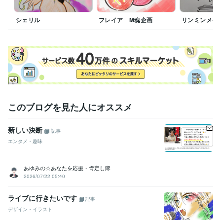
シェリル
フレイア M魂企画
リンミンメイ
このブログを見た人にオススメ
新しい決断
記事
エンタメ・趣味
あゆみの☆あなたを応援・肯定し隊
2026/07/22 05:40
ライブに行きたいです
記事
デザイン・イラスト