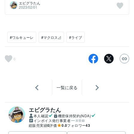
エビグラたん
2023/02/01
#ワルキューレ
#マクロス⊿
#ライブ
6
一覧に戻る
エビグラたん
本人確認
機密保持契約(NDA)
インボイス発行事業者
未登録
総販売実績
0
評価
0.0
フォロワー
43