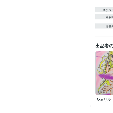
スケジ
経験
得意
出品者
シェリル