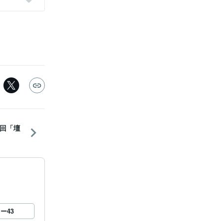
回「壇
ロー
43