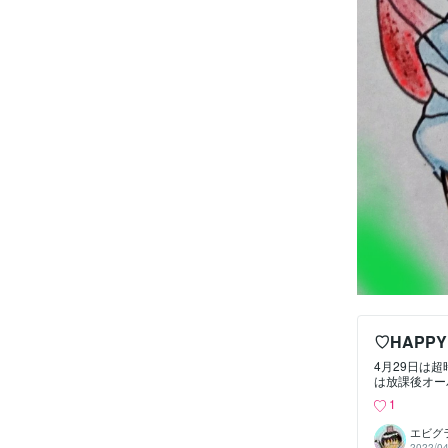
♡HAPPY
4月29日は
は放課後オー
賞いかがです
1
エビグ
2022/04