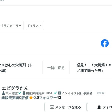
#ランカ・リー
#イラスト
タメは心の栄養剤（ト
必見！！！大河第１８
一覧に戻る
ー編）
ノ浦で舞った男」
エビグラたん
本人確認
機密保持契約(NDA)
インボイス発行事業者
未登録
0
0.0
43
総販売実績
評価
フォロワー
メッセージを送る
フォ