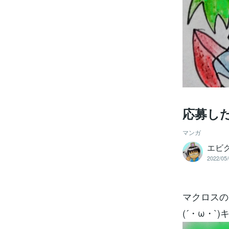
応募し
マンガ
エビ
2022/05/
マクロスの
(´・ω・`