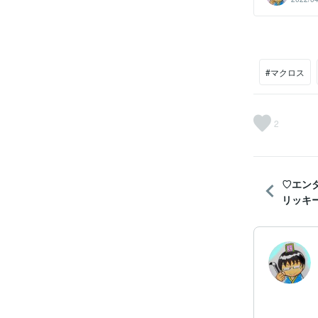
#マクロス
2
♡エン
リッキ