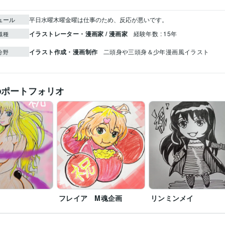
ュール
平日水曜木曜金曜は仕事のため、反応が悪いです。
イラストレーター・漫画家 / 漫画家
経験年数 : 15年
職種
イラスト作成・漫画制作
二頭身や三頭身＆少年漫画風イラスト
分野
のポートフォリオ
フレイア M魂企画
リンミンメイ