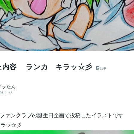
た内容 ランカ キラッ☆彡
記事
グラたん
06 11:43
ファンクラブの誕生日企画で投稿したイラストです
)キラッ☆彡