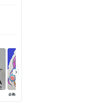
企画のためのイラスト
マクロス⊿ レイナ
誕生日