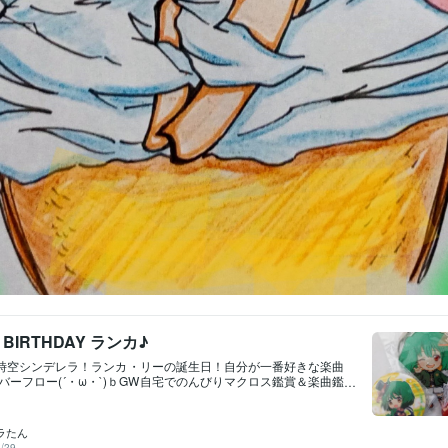
 BIRTHDAY ランカ♪
超時空シンデレラ！ランカ・リーの誕生日！自分が一番好きな楽曲
バーフロー(´・ω・`)ｂGW自宅でのんびりマクロス鑑賞＆楽曲鑑
か？
ラたん
/29