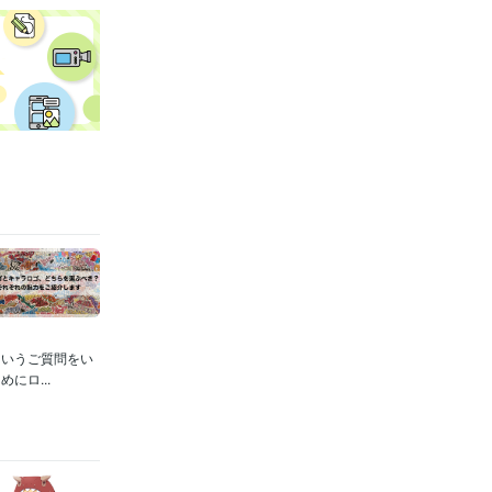
というご質問をい
にロ...