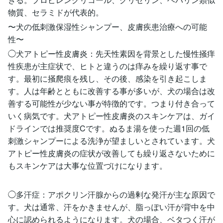
物質、セラミドが代表的。
〜犬の低刺激保湿性シャンプー、皮膚疾患治療への可能
性〜
◯犬アトピー性皮膚炎：先天性素因を背景とした慢性掻痒
性疾患が主症状で、ヒトと違うのは痒みを繰り返す事で
す。最初に掻爬痕を残し、その後、感染を引き起こしま
す。人は年齢とともに改善する事が多いが、犬の場合は改
善する可能性が少ない事が特徴的です。つまり付き合って
いく病気です。犬アトピー性皮膚炎のスキンケアは、ガイ
ドラインでは推奨度Cです。ぬるま湯を使った週1回の低
刺激シャンプーによる洗浄が望ましいとされています。犬
アトピー性皮膚炎の症状が改善しても繰り返さないために
もスキンケアは大事な位置づけになります。
◯多汗症：アポクリン汗腺からの過剰な発汗が主な原因で
す。犬は通常、汗をかきませんが、脂っぽい汗が背中を中
心に認められるようになります。犬の場合、ベタつく汗が