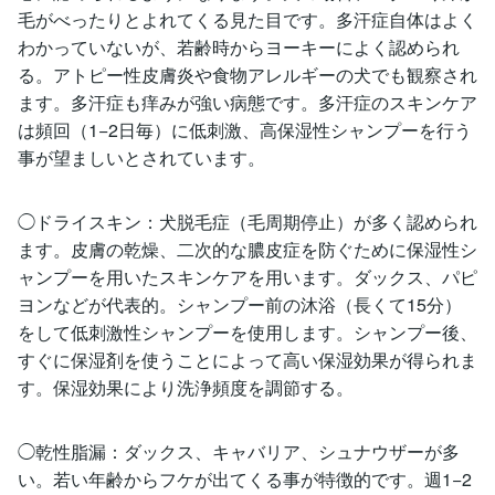
毛がべったりとよれてくる見た目です。多汗症自体はよく
わかっていないが、若齢時からヨーキーによく認められ
る。アトピー性皮膚炎や食物アレルギーの犬でも観察され
ます。多汗症も痒みが強い病態です。多汗症のスキンケア
は頻回（1−2日毎）に低刺激、高保湿性シャンプーを行う
事が望ましいとされています。
◯ドライスキン：犬脱毛症（毛周期停止）が多く認められ
ます。皮膚の乾燥、二次的な膿皮症を防ぐために保湿性シ
ャンプーを用いたスキンケアを用います。ダックス、パピ
ヨンなどが代表的。シャンプー前の沐浴（長くて15分）
をして低刺激性シャンプーを使用します。シャンプー後、
すぐに保湿剤を使うことによって高い保湿効果が得られま
す。保湿効果により洗浄頻度を調節する。
◯乾性脂漏：ダックス、キャバリア、シュナウザーが多
い。若い年齢からフケが出てくる事が特徴的です。週1−2