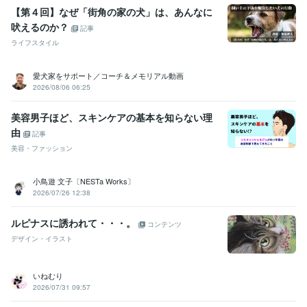
【第４回】なぜ「街角の家の犬」は、あんなに
吠えるのか？
記事
ライフスタイル
愛犬家をサポート／コーチ＆メモリアル動画
2026/08/06 06:25
美容男子ほど、スキンケアの基本を知らない理
由
記事
美容・ファッション
小鳥遊 文子〔NESTa Works〕
2026/07/26 12:38
ルピナスに誘われて・・・。
コンテンツ
デザイン・イラスト
いねむり
2026/07/31 09:57