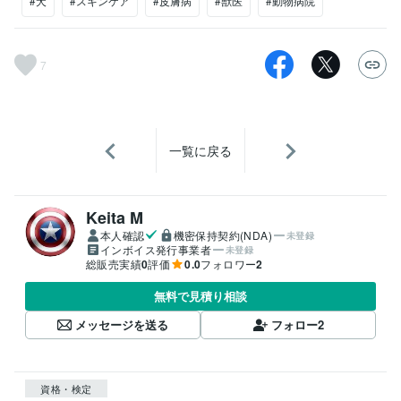
#犬
#スキンケア
#皮膚病
#獣医
#動物病院
7
一覧に戻る
Keita M
本人確認
機密保持契約(NDA)
未登録
インボイス発行事業者
未登録
総販売実績
0
評価
0.0
フォロワー
2
無料で見積り相談
メッセージを送る
フォロー
2
資格・検定