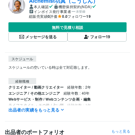
Alchemist功真（こうしん）
本人確認
機密保持契約(NDA)
インボイス発行事業者
未登録
総販売実績
0
評価
0.0
フォロワー
19
無料で見積り相談
メッセージを送る
フォロー
19
スケジュール
スケジュールの空いている時は全て対応致します。

経験職種
クリエイター / 動画クリエイター
経験年数 : 2年
エンジニア / その他エンジニア
経験年数 : 40年
Webサービス・制作 / Webコンテンツ企画・編集
ライフスタイル・その他 / 占い師
経験年数 : 1年
出品者の実績をもっと見る
ライフスタイル・その他 / その他
経験年数 : 2年
職歴
西沢サービス
1996年8月 ~ 2021年10月
出品者のポートフォリオ
もっと見る