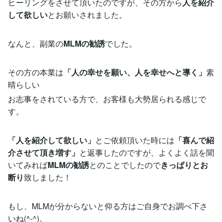
ヒーリングをさせて頂いたのですが、その方から
人を紹介
して欲しい
とお願いされました。
なんと、副業の
MLMの勧誘
でした。
その方の本業は
「人の幸せを願い、人を幸せへと導く」
素
晴らしい
お志事をされている方で、お客様も大勢居られる感じで
す。
「人を紹介して欲しい」
とご依頼頂いた時には
「喜んで紹
介させて頂き増す」
と返事したのですが、よくよく話を聞
いてみれば
MLMの勧誘
とのことでしたので
きっぱりとお
断り
致しました！
もし、MLMが分からないと仰る方はご自身でお調べ下さ
いね(^-^)。