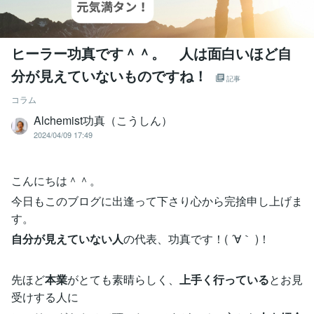
ヒーラー功真です＾＾。 人は面白いほど自
分が見えていないものですね！
記事
コラム
Alchemist功真（こうしん）
2024/04/09 17:49
こんにちは＾＾。
今日もこのブログに出逢って下さり心から完捨申し上げま
す。
自分が見えていない人
の代表、功真です！( ´∀｀ )！
先ほど
本業
がとても素晴らしく、
上手く行っている
とお見
受けする人に