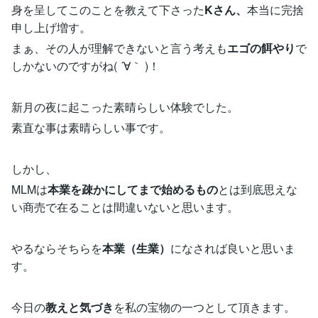
身を呈してこのことを教えて下さった
Kさん、
本当に完捨
申し上げ増す。
まぁ、その人が理解できないと言う考えも
エゴの餌やり
で
しかないのですがね( ´∀｀ )！
新月の夜に起こった素晴らしい体験でした。
素直な事は素晴らしい事です。
しかし、
MLMは
本業を疎かにしてまで始めるもの
とは到底思えな
い商売で在ることは間違いないと思います。
やるならそちらを
本業（生業）
になされば良いと思いま
す。
今日の
教えと気づき
を私の宝物の一つとして頂きます。