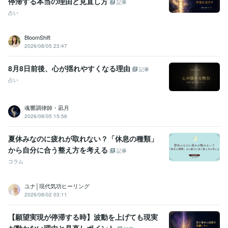
停滞する本当の理由と見直し方
記事
占い
BloomShift
2026/08/05 23:47
8月8日前後、心が揺れやすくなる理由
記事
占い
魂響調律師・凪月
2026/08/05 15:56
夏休みなのに疲れが取れない？「休息の種類」
から自分に合う整え方を考える
記事
コラム
ユナ│現代気功ヒーリング
2026/08/02 03:11
【願望実現が停滞する時】波動を上げても現実
が動かない理由と見直しポイント