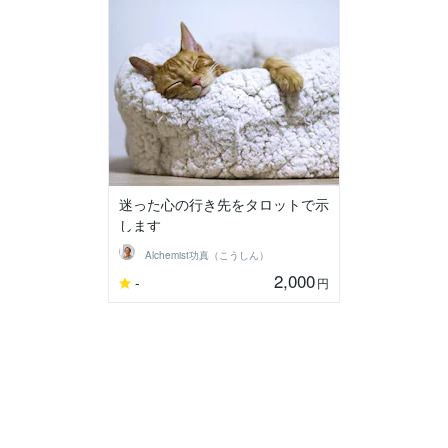
迷った心の行き先をタロットで示
します
Alchemist功真（こうしん）
2,000
-
円