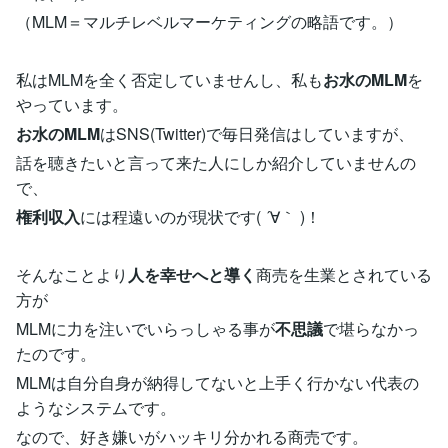
（MLM＝マルチレベルマーケティングの略語です。）
私はMLMを全く否定していませんし、私も
お水のMLM
を
やっています。
お水のMLM
はSNS(Twitter)で毎日発信はしていますが、
話を聴きたいと言って来た人にしか紹介していませんの
で、
権利収入
には程遠いのが現状です( ´∀｀ )！
そんなことより
人を幸せへと導く
商売を生業とされている
方が
MLMに力を注いでいらっしゃる事が
不思議
で堪らなかっ
たのです。
MLMは自分自身が納得してないと上手く行かない代表の
ようなシステムです。
なので、好き嫌いがハッキリ分かれる商売です。