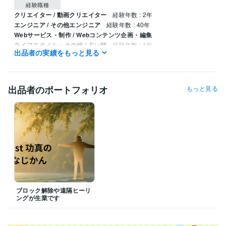
経験職種
クリエイター / 動画クリエイター
経験年数 : 2年
エンジニア / その他エンジニア
経験年数 : 40年
Webサービス・制作 / Webコンテンツ企画・編集
ライフスタイル・その他 / 占い師
経験年数 : 1年
出品者の実績をもっと見る
ライフスタイル・その他 / その他
経験年数 : 2年
職歴
西沢サービス
1996年8月 ~ 2021年10月
出品者のポートフォリオ
もっと見る
ブロック解除や遠隔ヒーリ
ングが生業です