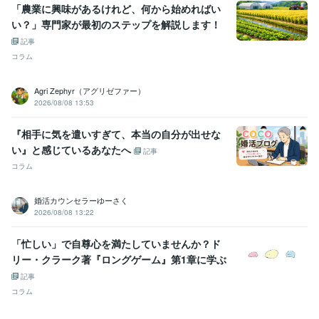
「農業に興味があるけれど、何から始めればい
い？」専門家が最初のステップを解説します！
記事
コラム
Agri Zephyr（アグリゼファー）
2026/08/08 13:53
『相手に気を遣いすぎて、本当の自分が出せな
い』と感じているあなたへ
記事
コラム
婚活カウンセラーゆーさく
2026/08/08 13:22
「忙しい」で自尊心を満たしていませんか？ド
リー・クラーク著『ロングゲーム』第1章に学ぶ
記事
コラム