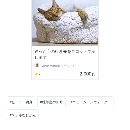
迷った心の行き先をタロットで示
します
Alchemist功真（こうしん）
2,000
-
円
#ヒーラー功真
#牡羊座の新月
#ニュームーンウォーター
#ステキなじかん