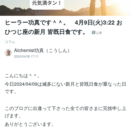
ヒーラー功真です＾＾。 4月9日(火)3:22 お
ひつじ座の新月 皆既日食です。
記事
コラム
Alchemist功真（こうしん）
2024/04/08 17:11
こんにちは＾＾。
今日2024/04/09は滅多にない新月と皆既日食が重なった日
です。
このブログに出逢って下さった全ての皆さまに完捨申し上
げます。
ありがとうございます。