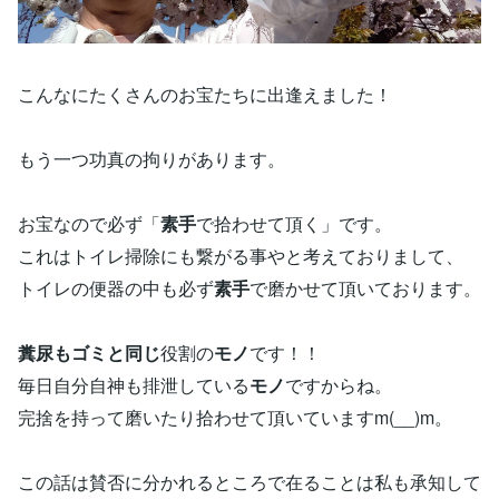
こんなにたくさんのお宝たちに出逢えました！
もう一つ功真の拘りがあります。
お宝なので必ず「
素手
で拾わせて頂く」です。
これはトイレ掃除にも繋がる事やと考えておりまして、
トイレの便器の中も必ず
素手
で磨かせて頂いております。
糞尿もゴミと同じ
役割の
モノ
です！！
毎日自分自神も排泄している
モノ
ですからね。
完捨を持って磨いたり拾わせて頂いていますm(__)m。
この話は賛否に分かれるところで在ることは私も承知して