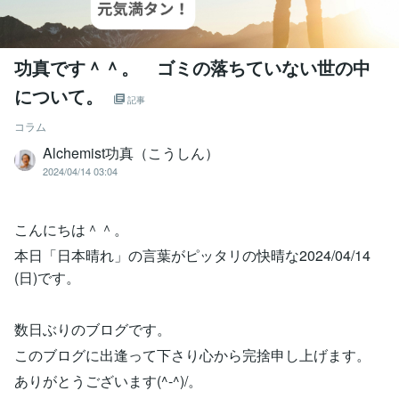
功真です＾＾。 ゴミの落ちていない世の中
について。
記事
コラム
Alchemist功真（こうしん）
2024/04/14 03:04
こんにちは＾＾。
本日「日本晴れ」の言葉がピッタリの快晴な2024/04/14
(日)です。
数日ぶりのブログです。
このブログに出逢って下さり心から完捨申し上げます。
ありがとうございます(^-^)/。