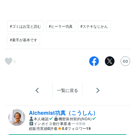
#ゴミはお宝と読む
#ヒーラー功真
#ステキなじかん
#素手が基本です
5
一覧に戻る
Alchemist功真（こうしん）
本人確認
機密保持契約(NDA)
インボイス発行事業者
未登録
総販売実績
0
評価
0.0
フォロワー
19