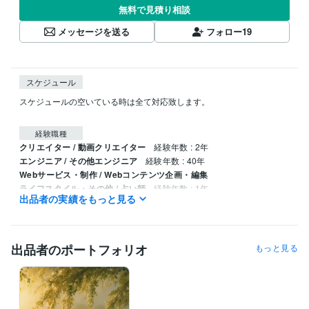
無料で見積り相談
メッセージを送る
フォロー
19
スケジュール
スケジュールの空いている時は全て対応致します。

経験職種
クリエイター / 動画クリエイター
経験年数 : 2年
エンジニア / その他エンジニア
経験年数 : 40年
Webサービス・制作 / Webコンテンツ企画・編集
ライフスタイル・その他 / 占い師
経験年数 : 1年
出品者の実績をもっと見る
ライフスタイル・その他 / その他
経験年数 : 2年
職歴
西沢サービス
1996年8月 ~ 2021年10月
出品者のポートフォリオ
もっと見る