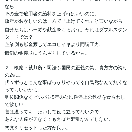
なら
その金で雇用者の給料を上げればいいのに、
政府がおかしいのは一方で「上げてくれ」と言いながら
自分たちはパー券や献金をもらおう。それはダブルスタン
ダードでは？
企業側も献金渡してエコヒイキより同調圧力、
慣例の金搾取にうんざりしているかも。
２．検察・裁判所・司法も国民の正義の為、貴方方の誇り
の為に。
代々ずっとこんな事ばっかりやってる自民党なんて無くな
ってもいいから、
地位関係なくビシバシ5年の公民権停止の鉄槌を食らわし
て欲しい！
害は遭っても、たいして役に立ってないので、
あんな人達が居なくてもさほど混乱なんてしない。
悪党をリセットした方が良い。