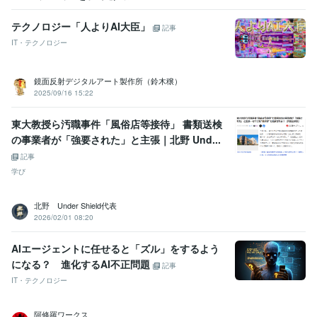
テクノロジー「人よりAI大臣」
記事
IT・テクノロジー
鏡面反射デジタルアート製作所（鈴木穣）
2025/09/16 15:22
東大教授ら汚職事件「風俗店等接待」 書類送検
の事業者が「強要された」と主張｜北野 Und...
記事
学び
北野 Under Shield代表
2026/02/01 08:20
AIエージェントに任せると「ズル」をするよう
になる？ 進化するAI不正問題
記事
IT・テクノロジー
阿修羅ワークス