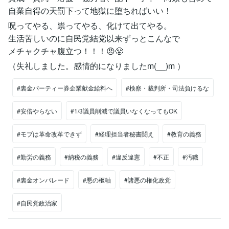
自業自得の天罰下って地獄に堕ちればいい！
呪ってやる、祟ってやる、化けて出てやる。
生活苦しいのに自民党結党以来ずっとこんなで
メチャクチャ腹立つ！！！😠😤
（失礼しました。感情的になりましたm(__)m ）
#裏金パーティー券企業献金給料へ
#検察・裁判所・司法負けるな
#安倍やらない
#1/3議員削減で議員いなくなってもOK
#モブは革命改革できず
#経理担当者秘書闘え
#教育の義務
#勤労の義務
#納税の義務
#違反違憲
#不正
#汚職
#裏金オンパレード
#悪の枢軸
#諸悪の権化政党
#自民党政治家