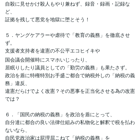
自殺に見せかけ殺人もやり兼ねず、録音・録画・記録な
ど、
証拠を残して悪党を地獄に堕とそう！
５．ヤングケアラーや虐待で「教育の義務」を徹底させ
ず。
支援者支持者を違憲の不公平エコヒイキや
国会議会開催時にスマホいじったり、
居眠りしたり議員としての「勤労の義務」も果たさず。
政治を盾に特権特別お手盛ご都合で納税外しの「納税の義
務」違反、
違憲だらけでよく改憲？その悪事を正当化させる為の改憲
では？
６．「国民の納税の義務」を政治を盾にとって、
自分達に都合の良い法律仕組みの私物化と解釈で税を払わ
ないなら、
自民党政治家は屁理屈こねて「納税の義務」を