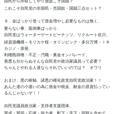
国民から搾取してやり放題こそ国賊？
これこそ自民党の非国民・売国奴・国賊三点セット？
９．金ばっかり使って借金増やし必要なものは無く、
要らない事、面倒事ばっかり、
自民党はウォーターゲートピーナッツ、リクルート佐川、
緑資源機構～モリカケ桜・オリンピック・多分万博・ＩＲ
カジノ・原発、
利権既得権・不正・汚職・裏金オンパレード、
善悪も分からぬそんな自民党や政治家議員って必要？
ちゃんとやれる人達ならそれでいいのでは？ オワリ
おまけ、悪の枢軸、諸悪の権化政党自民党政治家！！
あんた達の小遣いの為に借金や税金、献金の原資払ってい
るんじゃないぞ！！
自民党議員政治家・支持者支援団体、
賛成・賛同・応援・協力者、配下・手下・同類も含めて