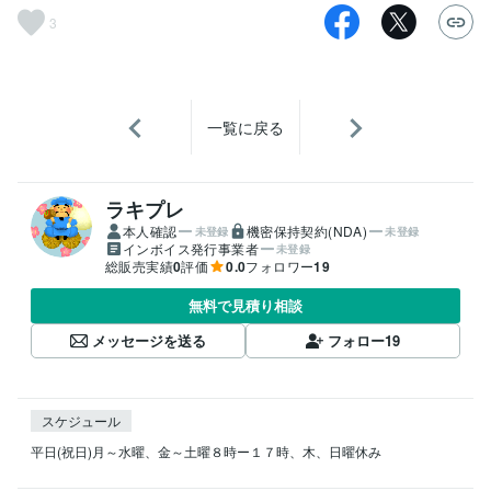
3
一覧に戻る
ラキプレ
本人確認
機密保持契約(NDA)
未登録
未登録
インボイス発行事業者
未登録
総販売実績
0
評価
0.0
フォロワー
19
無料で見積り相談
メッセージを送る
フォロー
19
スケジュール
平日(祝日)月～水曜、金～土曜８時ー１７時、木、日曜休み