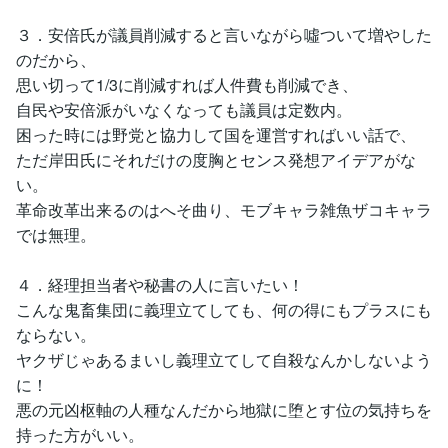
３．安倍氏が議員削減すると言いながら噓ついて増やした
のだから、
思い切って1/3に削減すれば人件費も削減でき、
自民や安倍派がいなくなっても議員は定数内。
困った時には野党と協力して国を運営すればいい話で、
ただ岸田氏にそれだけの度胸とセンス発想アイデアがな
い。
革命改革出来るのはへそ曲り、モブキャラ雑魚ザコキャラ
では無理。
４．経理担当者や秘書の人に言いたい！
こんな鬼畜集団に義理立てしても、何の得にもプラスにも
ならない。
ヤクザじゃあるまいし義理立てして自殺なんかしないよう
に！
悪の元凶枢軸の人種なんだから地獄に堕とす位の気持ちを
持った方がいい。