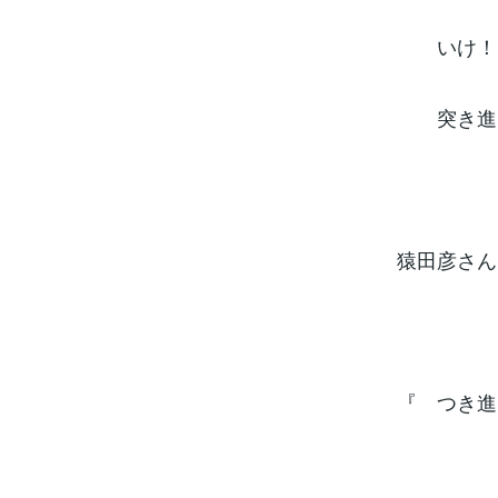
いけ！
突き進
猿田彦さん
『 つき進