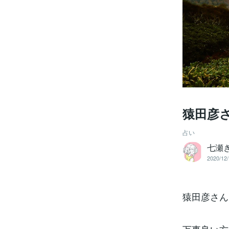
猿田彦
占い
七瀬
2020/12/
猿田彦さん