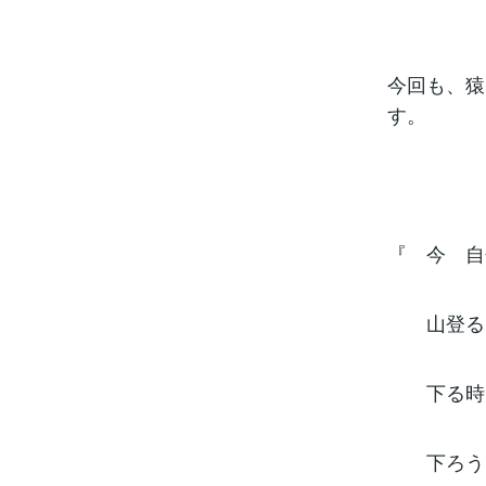
今回も、猿
す。
『 今 自
山登る時
下る時も
下ろうと