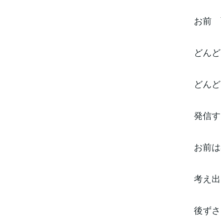
お前 面
どんどん
どんどん
発信する
お前は考
考え出し
後ずさる