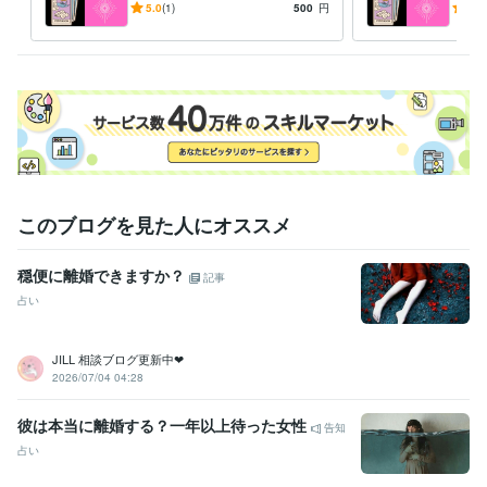
日本化粧品検定2級
取得年 : 2021年
とならなんでもどうぞ♡タロ
生の
5.0
(1)
500
円
3.0
ットカードで鑑定します
鑑定
ビジネス・クリエイティブツール
Excel:20年
Google スプレッドシート:5年
Google ドキュメント:5年
Word:20年
Canva:5年
得意分野
占い
タロットカード鑑定
占い ビジネス 仕事
このブログを見た人にオススメ
穏便に離婚できますか？
記事
占い
JILL 相談ブログ更新中❤︎
2026/07/04 04:28
彼は本当に離婚する？一年以上待った女性
告知
占い