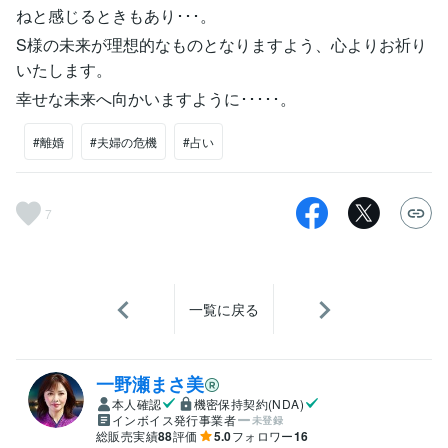
ねと感じるときもあり･･･。
S様の未来が理想的なものとなりますよう、心よりお祈り
いたします。
幸せな未来へ向かいますように･････。
#離婚
#夫婦の危機
#占い
7
一覧に戻る
一野瀬まさ美
本人確認
機密保持契約(NDA)
インボイス発行事業者
未登録
総販売実績
88
評価
5.0
フォロワー
16