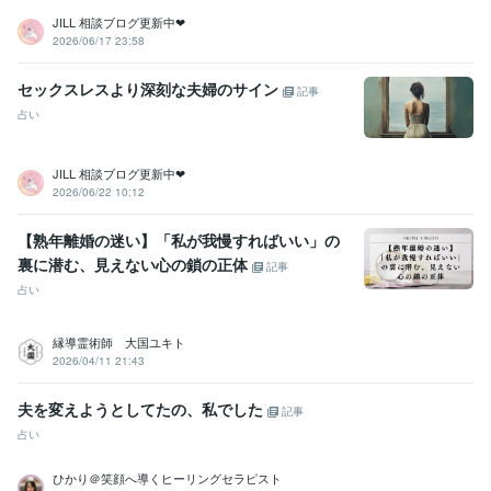
JILL 相談ブログ更新中❤︎
2026/06/17 23:58
セックスレスより深刻な夫婦のサイン
記事
占い
JILL 相談ブログ更新中❤︎
2026/06/22 10:12
【熟年離婚の迷い】「私が我慢すればいい」の
裏に潜む、見えない心の鎖の正体
記事
占い
縁導霊術師 大国ユキト
2026/04/11 21:43
夫を変えようとしてたの、私でした
記事
占い
ひかり＠笑顔へ導くヒーリングセラピスト