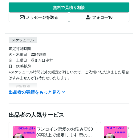
無料で見積り相談
メッセージを送る
フォロー
16
スケジュール
鑑定可能時間

火～木曜日　22時以降

金、土曜日　昼または夕方

日　20時以降

※スケジュール時間以外の鑑定が難しいので、ご依頼いただきました場合
はすみませんがお待たせいたします。
経験職種
出品者の実績をもっと見る
経営・マネジメント / 経営者・CEO・COO
経験年数 : 30年
受賞歴
日清オイリオ　フレーバーオイルを使ったレシピコンテスト優勝
出品者の人気サービス
資格・検定
調理師
取得年 : 2020年
ワンコイン恋愛のお悩み♡30
ワン
日本化粧品検定1級
取得年 : 2021年
0字以上で鑑定します 恋のこ
以上