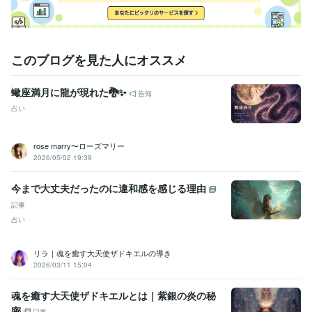
このブログを見た人にオススメ
蠍座満月に龍が現れた🐉✨
告知
占い
rose marry〜ローズマリー
2026/05/02 19:39
今まで大丈夫だったのに違和感を感じる理由
記事
占い
リラ｜魂を癒す大天使ザドキエルの導き
2026/03/11 15:04
魂を癒す大天使ザドキエルとは｜紫銀の炎の秘
密
記事