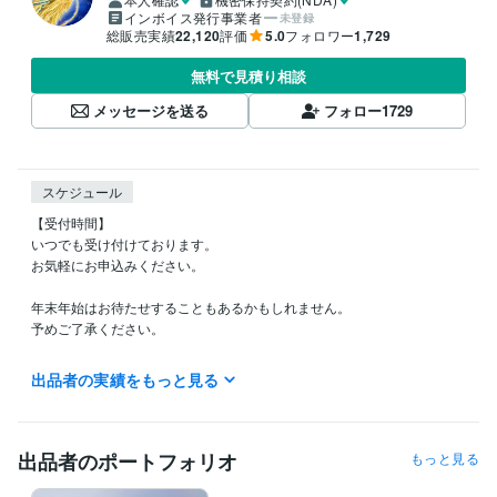
インボイス発行事業者
未登録
総販売実績
22,120
評価
5.0
フォロワー
1,729
無料で見積り相談
メッセージを送る
フォロー
1729
スケジュール
【受付時間】

いつでも受け付けております。

お気軽にお申込みください。

年末年始はお待たせすることもあるかもしれません。

予めご了承ください。

【電話相談について】

出品者の実績をもっと見る
何時〜可能ですか？とお気軽にメッセージください。

ご予約希望の方は、予約ボタンをお出しします。

出品者のポートフォリオ
もっと見る
経験職種
ライフスタイル・その他 / 占い師
経験年数 : 23年