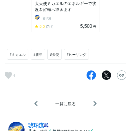
大天使ミカエルのエネルギーで状
況を好転へ導きます
琥珀流
5,500
5.0
円
(714)
#ミカエル
#新年
#天使
#ヒーリング
4
一覧に戻る
琥珀流
本人確認
機密保持契約(NDA)