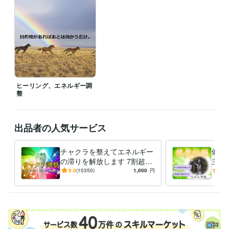
職歴
Prema of House
2000年3月 ~ 2010年2月
受賞歴
引き寄せの法則を生活に活用する簡単な方法
資格・検定
上級心理カウンセラー
取得年 : 2011年
ヒーリング、エネルギー調
メンタル心理カウンセラー
取得年 : 2011年
整
得意分野
占い
チャクラのバランス、活性化ワーク
金運、健康運などの運気ア
出品者の人気サービス
ップご祈願
スピリチュアル
占い
ヒーリング
ご祈祷
チャクラ
運気アップ
天使
神様
波動整体
除霊
チャクラを整えてエネルギー
健康
占い
波動整体でエネルギーの歪みを修正します
の滞りを解放します 7割超リ
主神
波動
波動整体
言霊
ヒーリング
歪み
病気
回復
エネルギー
ピート！人生を変えたい人の
長寿
5.0
(10350)
1,000
円
5.0
身体
体
エネルギー調整
安産
族に