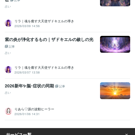
占い
リラ｜魂を癒す大天使ザドキエルの導き
2026/03/09 14:56
紫の炎が浄化するもの｜ザドキエルの赦しの光
記事
占い
リラ｜魂を癒す大天使ザドキエルの導き
2026/03/07 13:58
2026新年✨脳･症状の同期
記事
占い
りあら♡源の波動ヒーラー
2026/01/06 14:31