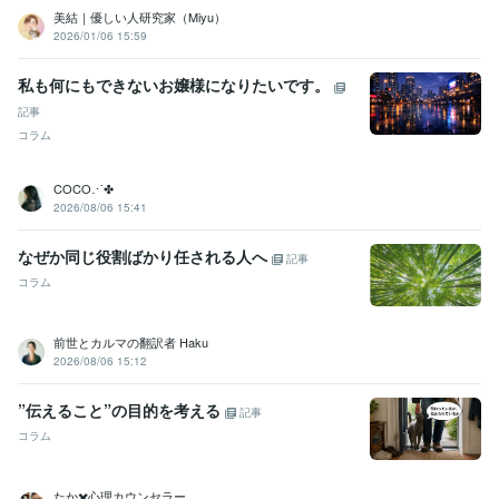
美結｜優しい人研究家（Miyu）
2026/01/06 15:59
私も何にもできないお嬢様になりたいです。
記事
コラム
COCO⋰✤
2026/08/06 15:41
なぜか同じ役割ばかり任される人へ
記事
コラム
前世とカルマの翻訳者 Haku
2026/08/06 15:12
”伝えること”の目的を考える
記事
コラム
たか✖️心理カウンセラー