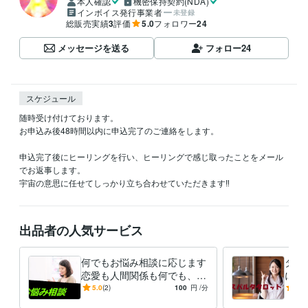
本人確認
機密保持契約(NDA)
インボイス発行事業者
未登録
総販売実績
3
評価
5.0
フォロワー
24
メッセージを送る
フォロー
24
スケジュール
随時受け付けております。

お申込み後48時間以内に申込完了のご連絡をします。

申込完了後にヒーリングを行い、ヒーリングで感じ取ったことをメール
でお返事します。

宇宙の意思に任せてしっかり立ち合わせていただきます‼
出品者の人気サービス
何でもお悩み相談に応じます
タロ
恋愛も人間関係も何でも、歴
にな
25年の私にお任せあれ‼️✨
在意
5.0
(2)
100
円
/分
-
(1)
に生