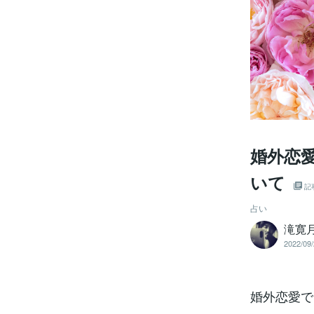
婚外恋
いて
記
占い
滝寛
2022/09/
婚外恋愛で