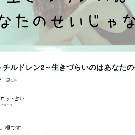
トチルドレン2～生きづらいのはあなたの
～
記事
タロット占い
25 07:01
。楓です。