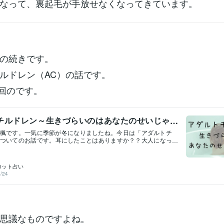
なって、裏起毛が手放せなくなってきています。
の続きです。
ルドレン（AC）の話です。
回のです。
チルドレン～生きづらいのはあなたのせいじゃ
楓です。一気に季節が冬になりましたね。今日は「アダルトチ
ついてのお話です。耳にしたことはありますか？？大人になっ
この生きづらさそれは大人になるまでの家庭環境に起因してい
のです。ちょっとググっていただくと、たくさん診断サイトが
。大きく分けて５～６つのタイプがあるとされています。私は
ロット占い
ルドレンでした。ケアテイカーでもあり、ピエロでもありまし
/24
カーは、ケアする人、ですね。 家族を慰めたり、お世話をする
す。 両親が共働きだったので、子供たちも家事をするのです
がなかなか動かないタイプの人たちだったので、「このままじ
困っちゃう！」と言われてもいないのに、率先して動きまくっ
そして、ピエロ。自分自身がまるでピエロだと感じて生きづらさ
験からこちらのサービスをはじめました。ただひたすらに笑っ
思議なものですよね。
、場を繕って……そんなことをしていたら、そりゃもちろん疲