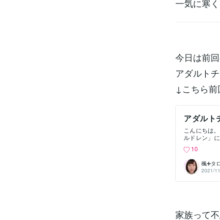
一気に寒く
今日は前回
アダルトチ
↓こちら前
アダルト
ない～
こんにちは。
ルドレン」に
た今感じる
10
る、というも
見つかります
楓➕タ
アダルトチ
2021/11
た。ケアテイ
ような感じで
が、他の兄弟
ゃお母さんが
てました笑 
を感じた経
家族って不
て、茶化して