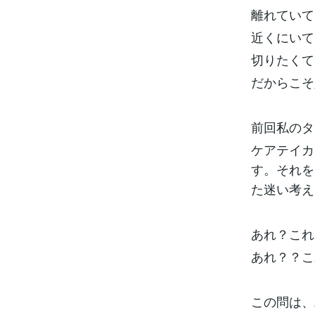
れてしまいま
離れていて
離れることが
ない苦しさ…
近くにいて
えばその通り
自分がいます
切りたくて
まれていくよ
るんですよ。
だからこそ
した。大丈夫
前回私のタ
ケアテイカ
す。それを
た迷い考え
あれ？これ
あれ？？こ
この問は、