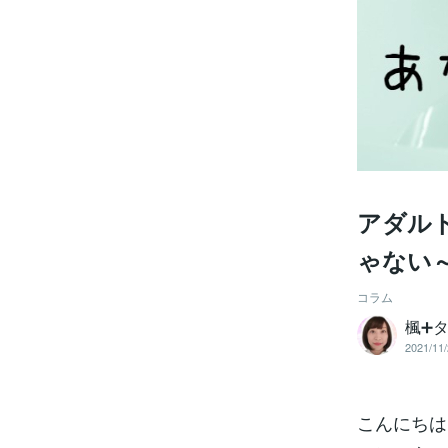
アダル
ゃない
コラム
楓➕
2021/11/
こんにちは