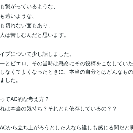
すよね。私は自分がピエロだと気が付く前に、幸運にも実家を
も繋がっているような、
できました。そして、数年後実家に戻った時に感じたとてつも
今にして思えば母と関係がおかしかったんです。気が合うとい
も遠いような、
です。母のことは今でも大好きですし、母のためなら！と思う
。そして今でも実家に長期滞在すると、その関係に引きずりこ
も切れない面もあり、
うな感覚になります。母の目線で、母がどうしてほしいかわか
でも一番大切なのは自分、私である、ということに気が付けま
人は苦しむんだと思います。
です。変われます。変えることが
イプについて少し話しました。
ーとピエロ、その当時は懸命にその役柄をこなしてい
しなくてよくなったときに、本当の自分とはどんなも
ました。
ってAC的な考え方？
れは本当の気持ち？それとも依存しているの？？
ACから立ち上がろうとした人なら誰しも感じる問だと