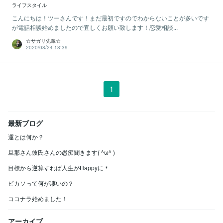
ライフスタイル
こんにちは！ツーさんです！まだ最初ですのでわからないことが多いです
が電話相談始めましたので宜しくお願い致します！恋愛相談...
☆サガリ先輩☆
2020/08/24 18:39
1
最新ブログ
運とは何か？
旦那さん彼氏さんの愚痴聞きます( ^ω^ )
目標から逆算すれば人生がHappyに＊
ピカソって何が凄いの？
ココナラ始めました！
アーカイブ