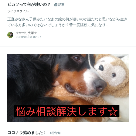
ピカソって何が凄いの？
記事
ライフスタイル
正直みなさん子供みたいなあの絵の何が凄いのか謎だなと思いながら生き
ている方多いのではないでしょうか？昔一度猛烈に気になり...
☆サガリ先輩☆
2020/08/28 02:07
ココナラ始めました！
告知