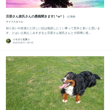
旦那さん彼氏さんの愚痴聞きます( ^ω^ )
告知
ライフスタイル
知り合いや友達だと詳しい話は相談しにくい事って意外と多いと思いま
す。とはいえ抱えこみすぎると旦那さん彼氏さんと大喧嘩に発...
☆サガリ先輩☆
2020/08/31 08:49