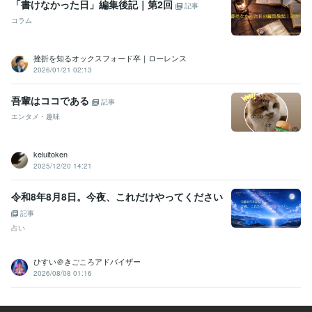
「書けなかった日」編集後記｜第2回
記事
コラム
挫折を知るオックスフォード卒｜ローレンス
2026/01/21 02:13
吾輩はココである
記事
エンタメ・趣味
keiuitoken
2025/12/20 14:21
令和8年8月8日。今夜、これだけやってください
記事
占い
ひすい＠きごころアドバイザー
2026/08/08 01:16