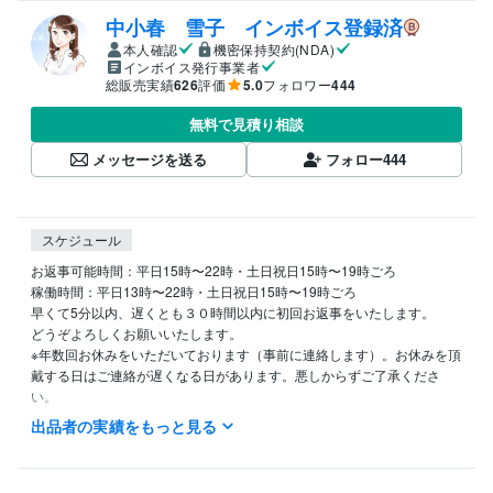
中小春 雪子 インボイス登録済
本人確認
機密保持契約(NDA)
インボイス発行事業者
総販売実績
626
評価
5.0
フォロワー
444
無料で見積り相談
メッセージを送る
フォロー
444
スケジュール
お返事可能時間：平日15時〜22時・土日祝日15時〜19時ごろ

稼働時間：平日13時〜22時・土日祝日15時〜19時ごろ

早くて5分以内、遅くとも３０時間以内に初回お返事をいたします。

どうぞよろしくお願いいたします。

※年数回お休みをいただいております（事前に連絡します）。お休みを頂
戴する日はご連絡が遅くなる日があります。悪しからずご了承くださ
い。
出品者の実績をもっと見る
経験職種
管理 / 経理
経験年数 : 4年
ライフスタイル・その他 / 講師・インストラクター
経験年数 : 15年