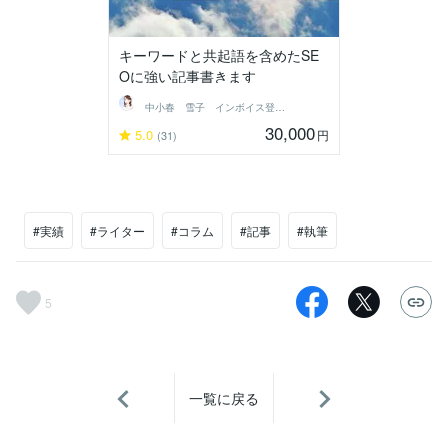
キーワードと共起語を含めたSE
Oに強い記事書きます
中小春 雪子 インボイス登録済
30,000
5.0
円
(31)
#実績
#ライター
#コラム
#記事
#執筆
5
一覧に戻る