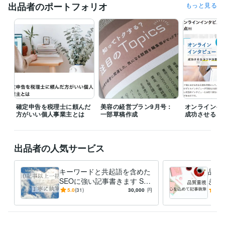
出品者のポートフォリオ
もっと見る
受賞歴
あなたもお客様もハッピーになれる！セミナー講師のはじめかた
独
学だけで理転して公立大学に現役合格したたった３つの方法
資格・検定
日商簿記検定3級
取得年 : 2005年
2級FP技能士
取得年 : 2022年
知的財産管理技能検定
取得年 : 2023年
ビジネス・クリエイティブツール
Excel:15年
Google ドキュメント:5年
Word:15年
確定申告を税理士に頼んだ
美容の経営プラン9月号：
オンラインイ
方がいい個人事業主とは
一部草稿作成
成功させるコ
得意分野
ライティング・翻訳
ブログ記事作成
電子書籍
ライティング
WEBライティング
執筆
文章
記事
出品者の人気サービス
ブログ
まとめ記事
代筆
ライター
キーワードと共起語を含めた
品質
SEOに強い記事書きます SE
きし
O1位多数 10記事以上一括
金・
5.0
(31)
30,000
円
5.0
購入者様用♪丁寧に執筆しま
任せ
す