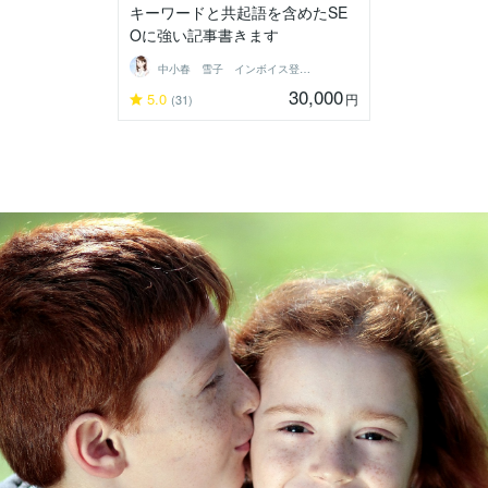
キーワードと共起語を含めたSE
Oに強い記事書きます
中小春 雪子 インボイス登録済
30,000
5.0
円
(31)