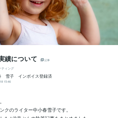
筆実績について
記事
ケティング
春 雪子 インボイス登録済
18 15:46
。
ンクのライター中小春雪子です。