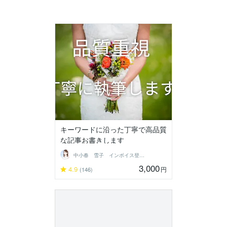
キーワードに沿った丁寧で高品質
な記事お書きします
中小春 雪子 インボイス登録済
3,000
4.9
円
(146)