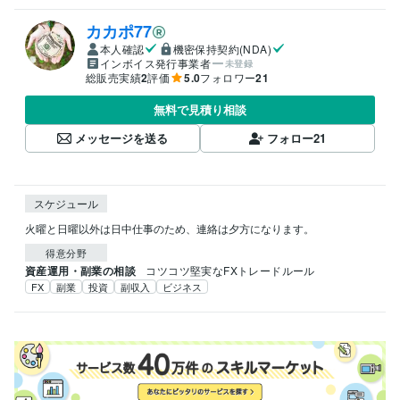
カカポ77
本人確認
機密保持契約(NDA)
インボイス発行事業者
未登録
総販売実績
2
評価
5.0
フォロワー
21
無料で見積り相談
メッセージを送る
フォロー
21
スケジュール
火曜と日曜以外は日中仕事のため、連絡は夕方になります。
得意分野
資産運用・副業の相談
コツコツ堅実なFXトレードルール
FX
副業
投資
副収入
ビジネス