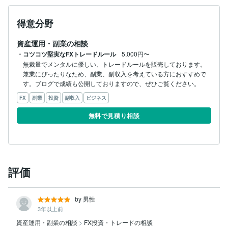
り繰り返していました。特にトレードのセンスもなく、
年間で勝てたことはありませんでした。

得意分野
それが、今のルールにたどり着いてからは、微益ながら
資産運用・副業の相談
勝てるようになりました。

・コツコツ堅実なFXトレードルール
5,000円〜
無裁量でメンタルに優しい、トレードルールを販売しております。
私のトレードに興味を持たれましたら、ぜひとも商品を
兼業にぴったりなため、副業、副収入を考えている方におすすめで
ご覧頂きご質問頂けたらと思います。
す。ブログで成績も公開しておりますので、ぜひご覧ください。
FX
副業
投資
副収入
ビジネス
無料で見積り相談
評価
by 男性
3年以上前
資産運用・副業の相談
>
FX投資・トレードの相談