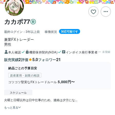
カカポ77
最終ログイン：
3年以上前
稼働状況
対応可能です
兼業FXトレーダー
男性
本人確認
機密保持契約(NDA)
インボイス発行事業者
未登録
2
5.0
21
販売実績
評価
フォロワー
納品ごとの予算目安
資産運用・副業の相談
5,000円〜
コツコツ堅実なFXトレードルール
スケジュール
火曜と日曜以外は日中仕事のため、連絡は夕方にな...
もっと見る