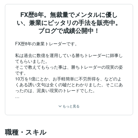
FX歴8年。無裁量でメンタルに優し
い、兼業にピッタリの手法を販売中。
ブログで成績公開中！
FX歴8年の兼業トレーダーです。

私は過去に数億を運用している勝ちトレーダーに師事し
てもらいました。

そこで教えてもらった事は、勝ちトレーダーの現実の姿
です。

10万を1億にとか、お手軽簡単に不労所得を、などのよ
くある誘い文句は全くの嘘だとわかりました。そこにあ
ったのは、泥臭い現実のトレードでした。

結局、その先生から教えてもらった手法は私には合わず
もっと見る
勝つことは出来ませんでした。

しかし、現実を知ったことで偽りの夢を見て無駄金や不
毛な時間を費やすことから抜け出せ、自分に合ったいま
のトレードにたどり着きました。

職種・スキル
私はメンタルも弱く、ルールも守れずに、同じ失敗ばか