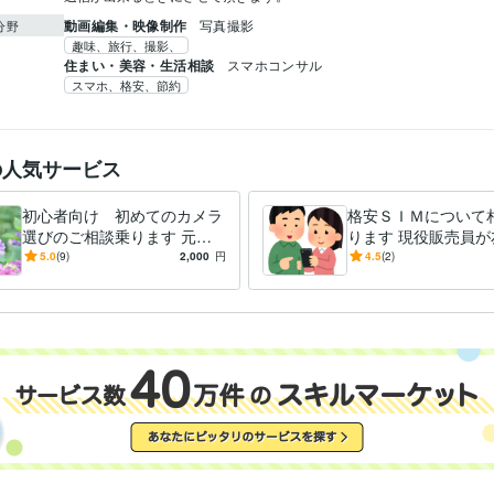
動画編集・映像制作
写真撮影
分野
趣味、旅行、撮影、
住まい・美容・生活相談
スマホコンサル
スマホ、格安、節約
の人気サービス
初心者向け 初めてのカメラ
格安ＳＩＭについて
選びのご相談乗ります 元カ
ります 現役販売員が
メラ販売員がユーザー目線で
線でお答え致します
5.0
(9)
2,000
円
4.5
(2)
お答え！