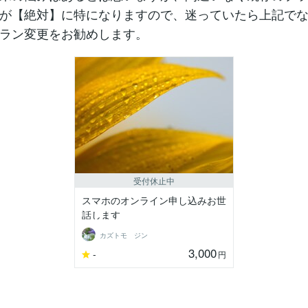
が【絶対】に特になりますので、迷っていたら上記で
ラン変更をお勧めします。
受付休止中
スマホのオンライン申し込みお世
話します
カズトモ ジン
3,000
-
円