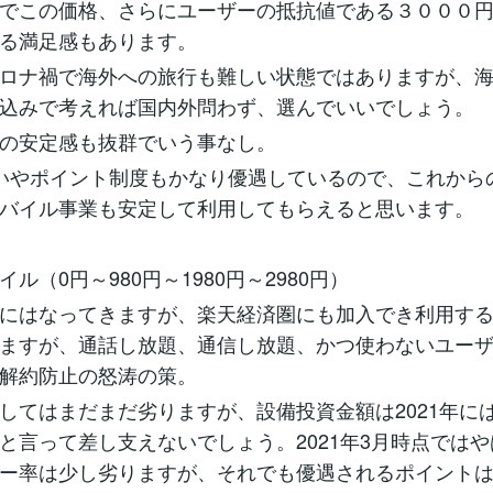
でこの価格、さらにユーザーの抵抗値である３０００
る満足感もあります。
ロナ禍で海外への旅行も難しい状態ではありますが、
込みで考えれば国内外問わず、選んでいいでしょう。
の安定感も抜群でいう事なし。
いやポイント制度もかなり優遇しているので、これから
バイル事業も安定して利用してもらえると思います。
ル（0円～980円～1980円～2980円）
にはなってきますが、楽天経済圏にも加入でき利用す
ますが、通話し放題、通信し放題、かつ使わないユー
解約防止の怒涛の策。
してはまだまだ劣りますが、設備投資金額は2021年に
と言って差し支えないでしょう。2021年3月時点では
ー率は少し劣りますが、それでも優遇されるポイント