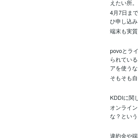
えたい所。
4月7日ま
ひ申し込み
端末も実質
povoと
られている
アを使うな
そもそも自
KDDIに
オンライン
な？という
違約金や端