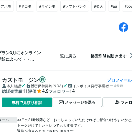
#アハモ
#ドコモ
#ラインモ
#ソフトバンク
#楽天
#au
#po
プラン3月にオンライン
一覧に戻る
格安SIMも動き出す
始によって・・...
カズトモ ジン
プロフィール
本人確認
機密保持契約(NDA)
インボイス発行事業者
未登録
11
4.9
14
総販売実績
評価
フォロワー
メッセージを送る
フォ
無料で見積り相談
ュール
○○日の21時以降など、おっしゃっていただければご都合つけやすいかと思
トークだけでしたらいつでも大丈夫です。

返信が出来るときにさせて頂きます。