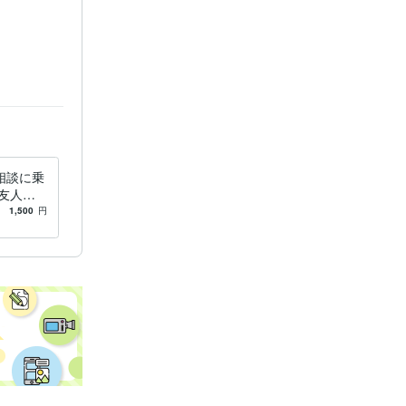
相談に乗
友人目
。
1,500
円