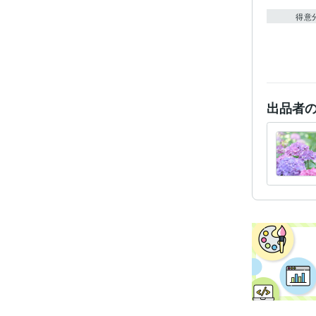
得意
出品者