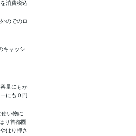
円を消費税込
海外のでのロ
のキャッシ
る容量にもか
ザーにも０円
は使い物に
やはり首都圏
はやはり押さ