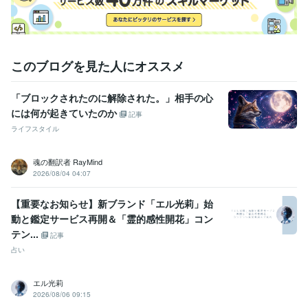
このブログを見た人にオススメ
「ブロックされたのに解除された。」相手の心
には何が起きていたのか
記事
ライフスタイル
魂の翻訳者 RayMind
2026/08/04 04:07
【重要なお知らせ】新ブランド「エル光莉」始
動と鑑定サービス再開＆「霊的感性開花」コン
テン...
記事
占い
エル光莉
2026/08/06 09:15