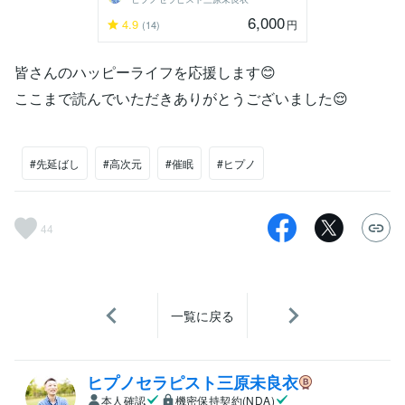
6,000
4.9
円
(14)
皆さんのハッピーライフを応援します😊
ここまで読んでいただきありがとうございました😌
#先延ばし
#高次元
#催眠
#ヒプノ
44
一覧に戻る
ヒプノセラピスト三原未良衣
本人確認
機密保持契約(NDA)