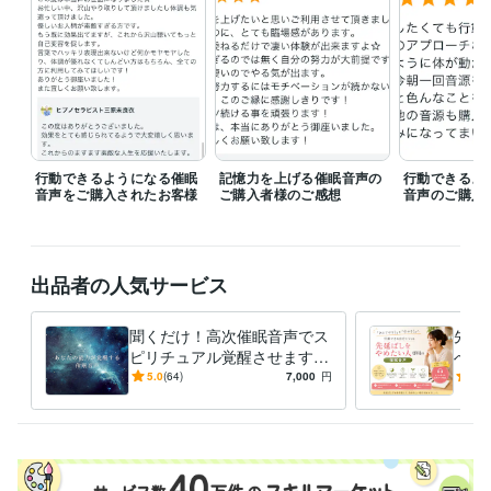
経験職種
ライフスタイル・その他 / マッサージ師・セラピスト
経験年数 : 8年
受賞歴
ココナラにおいてプラチナランク獲得
鬱病から脱出したで賞
行動できるようになる催眠
記憶力を上げる催眠音声の
行動できるよ
資格・検定
音声をご購入されたお客様
ご購入者様のご感想
音声のご購入
一般社団法人日本臨床ヒプノセラピスト協会（JBCH）会員
取得年 :
2018年
米国催眠士協会 (NGH)認定 ヒプノセラピスト
取得年 : 2019年
メンタルヘルスマネジメント検定 Ⅲ種Ⅱ種
取得年 : 2022年
出品者の人気サービス
(社)日本カリスマスピリチュアルアーティスト協会 運営委員
取得年 :
2022年
聞くだけ！高次催眠音声でス
先延
日本催眠学会 正会員入会
取得年 : 2022年
ピリチュアル覚醒させます
へ、
スピリチュアル能力をもっと
とで
5.0
(64)
7,000
円
4.9
得意分野
高めて人に喜ばれたいあなた
へ。
占い
宇宙エネルギーとつながる催眠心理療法
催眠心理療法、ヒプノ
へ
ます
セラピー
潜在意識から答えを引き出すコーチング
悩み相談
カウンセリング
セラピー
催眠
占い
霊視
神通力
ヒプノセラピー
催眠療法
コーチング