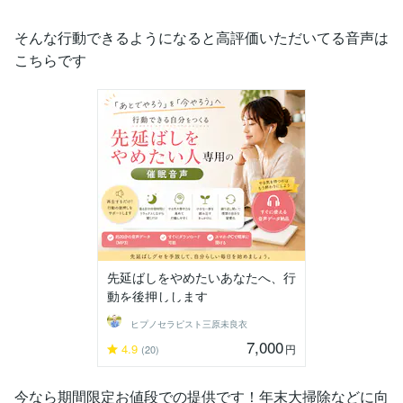
そんな行動できるようになると高評価いただいてる音声は
こちらです
先延ばしをやめたいあなたへ、行
動を後押しします
ヒプノセラピスト三原未良衣
7,000
4.9
円
(20)
今なら期間限定お値段での提供です！年末大掃除などに向