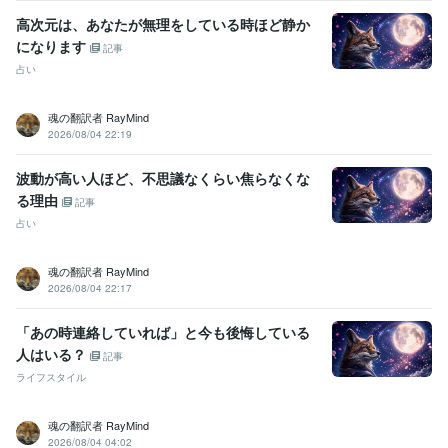
高次元は、あなたが無理をしている時ほど静か
になります
記事
占い
魂の翻訳者 RayMind
2026/08/04 22:19
波動が高い人ほど、不思議なくらい焦らなくな
る理由
記事
占い
魂の翻訳者 RayMind
2026/08/04 22:17
「あの時連絡していれば」と今も後悔している
人はいる？
記事
ライフスタイル
魂の翻訳者 RayMind
2026/08/04 04:02