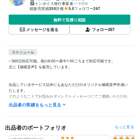
インボイス発行事業者
未登録
総販売実績
250
評価
5.0
フォロワー
267
無料で見積り相談
メッセージを送る
フォロー
267
スケジュール
✅365日対応可能。朝の9:00〜夜中1:00ごろまで対応可能です。

主に【催眠音声】を販売しています。

出品しているサービス以外にもあなただけのオリジナル催眠音声作成い
たします。

どのようなことでお悩みかダイレクトメッセージにてご連絡いただけれ
ばカウンセリングしてお作りいたします。

出品者の実績をもっと見る
電話サービスは予約制ですが待機中になっていれば

いつでも対応可能です。

予定は変更になる可能性有りますのでご了承ください。

出品者のポートフォリオ
もっと見る
DMは24時間受付しております！
