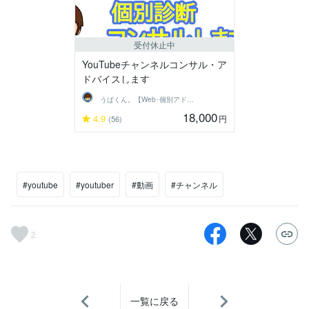
受付休止中
YouTubeチャンネルコンサル・ア
ドバイスします
うぱくん。【Web･個別アドバイス系】
18,000
4.9
円
(56)
#youtube
#youtuber
#動画
#チャンネル
2
一覧に戻る