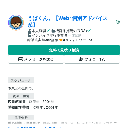
うぱくん。【Web･個別アドバイス
系】
本人確認
機密保持契約(NDA)
インボイス発行事業者
未登録
総販売実績
385
評価
4.9
フォロワー
173
無料で見積り相談
メッセージを送る
フォロー
173
スケジュール
本業との合間で。
資格・検定
図書館司書
取得年 : 2004年
博物館学芸員
取得年 : 2004年
得意分野
動画編集・映像制作
動画編集、撮影
YouTubeのコンサル・プロデ