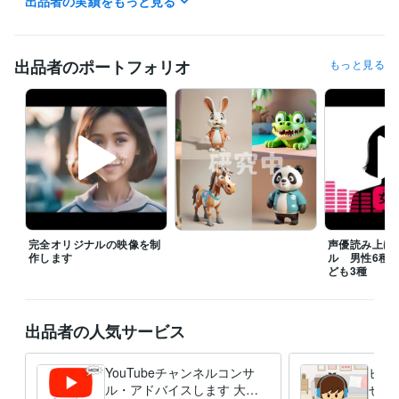
出品者の実績をもっと見る
ュース
ゲームプレイ
特技や才能をマネタイズさせるアドバイス
Web
コンテンツ
マーケティング
インフルエンサー
広告
タレント業
YouTuber
SNS
コンサルティング
Twitter
出品者のポートフォリオ
もっと見る
完全オリジナルの映像を制
声優読み上げ
作します
ル 男性6種/
ども3種
出品者の人気サービス
YouTubeチャンネルコンサ
ビデ
ル・アドバイスします 大手
せや