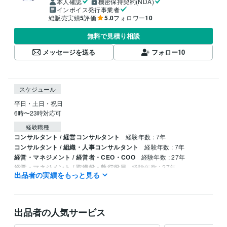
本人確認
機密保持契約(NDA)
インボイス発行事業者
総販売実績
5
評価
5.0
フォロワー
10
無料で見積り相談
メッセージを送る
フォロー
10
スケジュール
平日・土日・祝日

6時〜23時対応可
経験職種
コンサルタント / 経営コンサルタント
経験年数 : 7年
コンサルタント / 組織・人事コンサルタント
経験年数 : 7年
経営・マネジメント / 経営者・CEO・COO
経験年数 : 27年
経営・マネジメント / 取締役・執行役員
経験年数 : 27年
出品者の実績をもっと見る
職歴
株式会社シンライフワーク
2019年1月 ~ 現在
出品者の人気サービス
得意分野
コンサルティング・士業
人材開発、組織開発