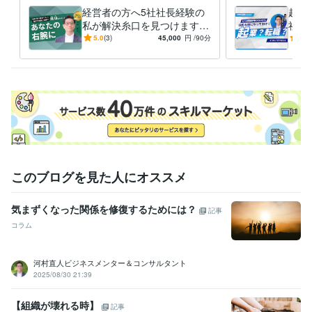
学習指導・資格・キャリア相談
起業支援
経営者の方へ5社社長経験の
起業
私が解決糸口を見つけます
社長
学歴
経営者は孤独…ここは経営の
走し
5.0
(3)
45,000
円
/90分
5.0
法政大学
1983年3月 ~ 1987年2月
悩み・不安を解消する場所で
用し
す
を支
このブログを見た人にオススメ
気まずくなった関係を修復するためには？
記事
コラム
河村直人ビジネスメンター＆コンサルタント
2025/08/30 21:39
【組織が壊れる時】
記事