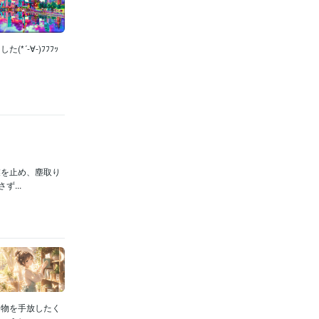
-∀-)ﾌﾌﾌｯ
業を止め、塵取り
...
た物を手放したく