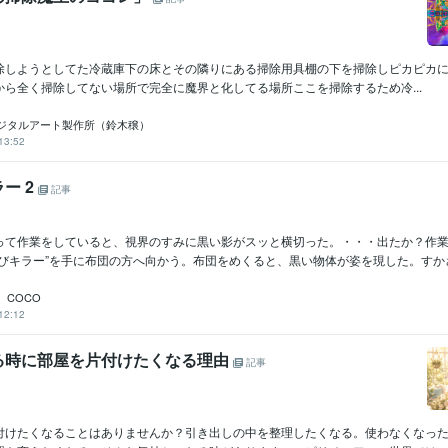
しようとしてた冷蔵庫下の床とその隣りにある掃除用具棚の下を掃除しピカピカにした(*´
から全く掃除してない場所で完全に魔界と化してる場所ここを掃除するため冷...
ジタルアート製作所（鈴木穣）
13:52
ー 2
記事
って作業をしていると、視界のすみに黒い影がスッと横切った。・・・出たか？作
びキラー”を手に布団の方へ向かう。布団をめくると、黒い物体が姿を現した。すかさず
 COCO
12:12
る時に部屋を片付けたくなる理由
記事
付けたくなることはありませんか？引き出しの中を整理したくなる。使わなくなっ