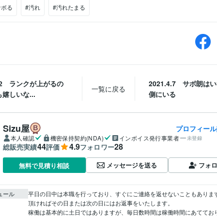
サボる
#汚れ
#汚れたまる
.4.2 ランクが上がるの
2021.4.7 サボ朗は
一覧に戻る
嬉しいな...
側にいる
Sizu屋
プロフィール
本人確認
機密保持契約(NDA)
インボイス発行事業者
未登録
44
4.9
28
総販売実績
評価
フォロワー
メッセージを送る
フォ
無料で見積り相談
ュール
平日の日中は本職を行っており、すぐにご連絡を返せないこともありま
頂ければその日または次の日にはお返事をいたします。

稼働は基本的に土日ではありますが、毎日数時間は稼働時間にあててお