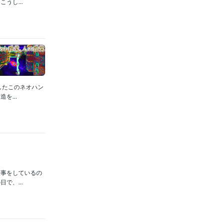
うし...
したこのネオハン
...
仕事をしているの
で、...