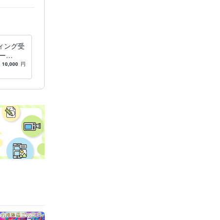
ディング受
ー
ィングを
10,000
円