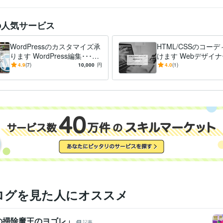
の人気サービス
WordPressのカスタマイズ承
HTML/CSSのコー
ります WordPress編集･･･困
けます Webデザイナ
っている方、任せてみません
様！！面倒なコーデ
4.9
(7)
10,000
円
4.0
(1)
か？
任せてみませんか？
ログを見た人にオススメ
の掃除魔王のヨゴレ」
記事