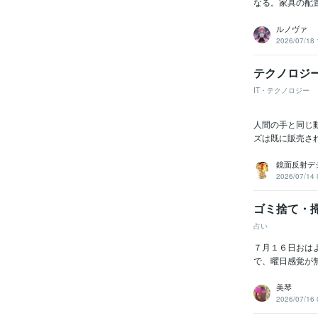
なる。家具の配
ルノヴァ
2026/07/18 
テクノロジ
IT・テクノロジー
人間の手と同じ
ズは既に販売さ
鏡面反射デ
2026/07/14 
ゴミ捨て・
占い
７月１６日おは
で、曜日感覚が
美琴
2026/07/16 