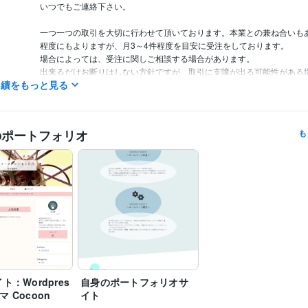
いつでもご連絡下さい。

一つ一つの取引を大切に行わせて頂いております。本業との兼ね合いも
程度にもよりますが、月3～4件程度を目安に受注をしております。

場合によっては、受注に関しご相談する場合があります。

出来るだけお断りはしない方針ですが、取引に支障が出る可能性がある
実績をもっと見る
にご返答させて頂きます。
IT相談・システム開発
HTML / CSS　コーディング
分野
HTML CSS
Web制作・HP作成・EC構築
WordPressカスタマイズ・HP作成
のポートフォリオ
も
WordPress
ト：Wordpres
自身のポートフォリオサ
 Cocoon
イト