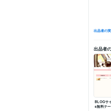
出品者の
得意
出品者
BLOGサイ
s無料テーマ