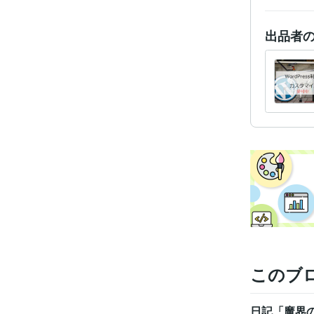
出品者
このブ
日記「魔界