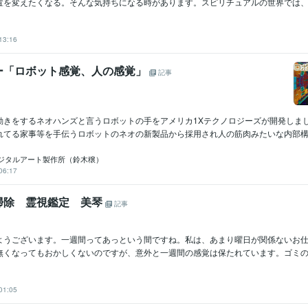
置を変えたくなる。そんな気持ちになる時があります。スピリチュアルの世界では、こ
13:16
ー「ロボット感覚、人の感覚」
記事
動きをするネオハンズと言うロボットの手をアメリカ1Xテクノロジーズが開発しま
れてる家事等を手伝うロボットのネオの新製品から採用され人の筋肉みたいな内部構造を
ジタルアート製作所（鈴木穣）
06:17
掃除 霊視鑑定 美琴
記事
ようございます。一週間ってあっという間ですね。私は、あまり曜日が関係ないお
無くなってもおかしくないのですが、意外と一週間の感覚は保たれています。ゴミの日
01:05