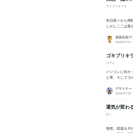
ライフスタイル
先日前々から掃除
しかしここは昔
鏡面反射デ
2026/07/01 
ゴキブリキラ
コラム
パソコンに向か
と箒、そして“か
デザイナー
2026/07/25 
運気が変わ
占い
突然、部屋を片