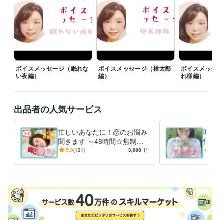
　今までご購入いただいたお客様のみ、

　事前予約の上で受け付けてます◎

　※すごくたま〜に待機してます♩
資格・検定
心を癒すなんでも相談屋♩
取得年 : 2019年
困ったときについ頼りたくなる令和のドラえもん^^
取得年 : 2019年
ボイスメッセージ（眠れな
ボイスメッセージ（桃太郎
ボイスメッセ
い夜編）
編）
れ様編）
得意分野
住まい・美容・生活相談
新しく始めたことを習慣にすること♩
悩み相談・カウンセリング
恋愛相談♡
出品者の人気サービス
忙しいあなたに！恋のお悩み
叶わ
聞きます ～48時間☆無制
悩み
限！チャットで恋愛相談♩
ては
5.0
(131)
3,000
円
5.0
いい