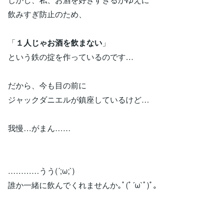
飲みすぎ防止のため、
「
１人じゃお酒を飲まない
」
という鉄の掟を作っているのです…
だから、今も目の前に
ジャックダニエルが鎮座しているけど…
我慢…がまん……
…………うう(´;ω;`)
誰か一緒に飲んでくれませんか｡ﾟ(ﾟ´ω`ﾟ)ﾟ｡