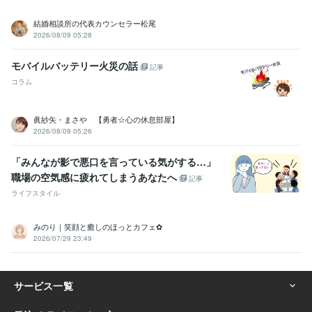
結婚相談所の代表カウンセラー松尾
2026/08/09 05:28
モバイルバッテリー火災の話
記事
コラム
眞紗矢・まさや 【勇者☆心の休息部屋】
2026/08/09 05:26
「みんなが影で悪口を言っている気がする…」
職場の空気感に疲れてしまうあなたへ
記事
ライフスタイル
みのり｜笑顔と癒しのほっとカフェ✿
2026/07/29 23:49