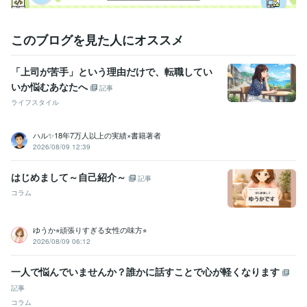
このブログを見た人にオススメ
「上司が苦手」という理由だけで、転職してい
いか悩むあなたへ
記事
ライフスタイル
ハル✨18年7万人以上の実績×書籍著者
2026/08/09 12:39
はじめまして～自己紹介～
記事
コラム
ゆうか⭐︎頑張りすぎる女性の味方⭐︎
2026/08/09 06:12
一人で悩んでいませんか？誰かに話すことで心が軽くなります
記事
コラム