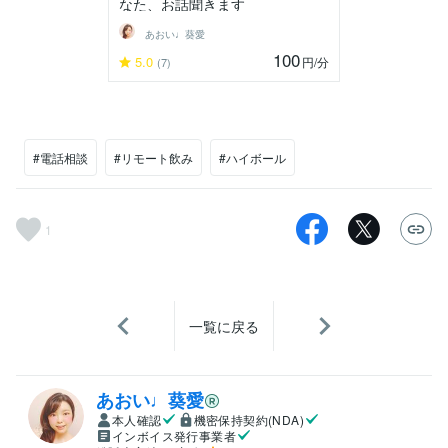
なた、お話聞きます
あおい♩葵愛
100
5.0
円
/分
(7)
#電話相談
#リモート飲み
#ハイボール
1
一覧に戻る
あおい♩葵愛
本人確認
機密保持契約(NDA)
インボイス発行事業者