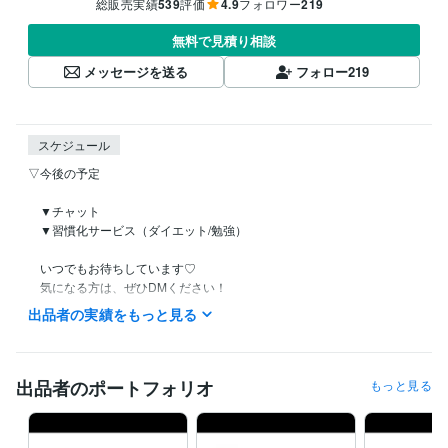
総販売実績
539
評価
4.9
フォロワー
219
無料で見積り相談
メッセージを送る
フォロー
219
スケジュール
▽今後の予定

　▼チャット

　▼習慣化サービス（ダイエット/勉強）

　いつでもお待ちしています♡

　気になる方は、ぜひDMください！

出品者の実績をもっと見る
୨୧┈┈┈┈┈┈┈┈┈┈┈┈┈┈┈┈┈୨୧

　▼電話相談

出品者のポートフォリオ
もっと見る
　直近毎日予定が詰まっているため

　新規の方はお断りしております(´;ω;`)
