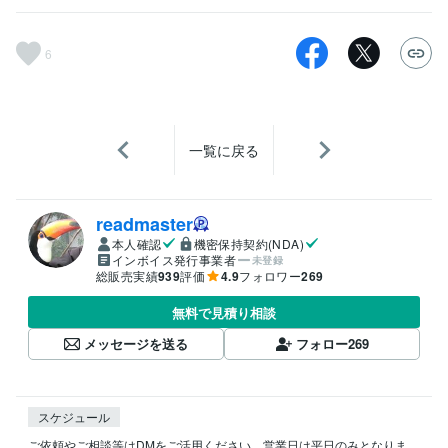
6
一覧に戻る
readmaster
本人確認
機密保持契約(NDA)
インボイス発行事業者
未登録
総販売実績
939
評価
4.9
フォロワー
269
無料で見積り相談
メッセージを送る
フォロー
269
スケジュール
ご依頼やご相談等はDMをご活用ください。営業日は平日のみとなりま