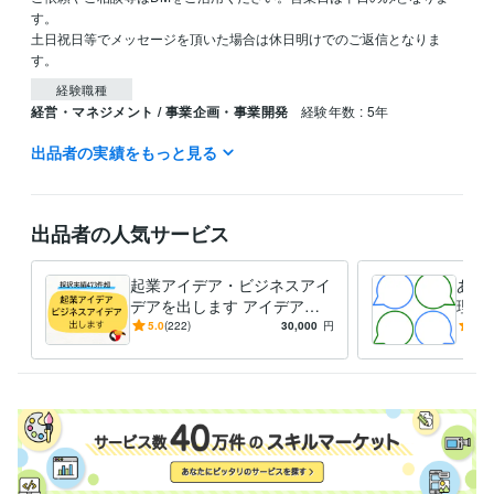
す。

土日祝日等でメッセージを頂いた場合は休日明けでのご返信となりま
経験職種
経営・マネジメント / 事業企画・事業開発
経験年数 : 5年
出品者の実績をもっと見る
受賞歴
シゴクリ（ビジネスアイデアメディア）ブログ運営
udemy講座「リ
サーチとアイデア出しのやり方」
出品者の人気サービス
ビジネス・クリエイティブツール
Excel:20年
PowerPoint:10年
Word:20年
起業アイデア・ビジネスアイ
あな
得意分野
デアを出します アイデアに
理す
ビジネス代行・事務代行
ビジネスアイデア出し
困った方向け。ビジネスアイ
カッ
5.0
(222)
30,000
円
4.9
ビジネス
企画
アイデア
新規事業
デア出しまくり！
乗り