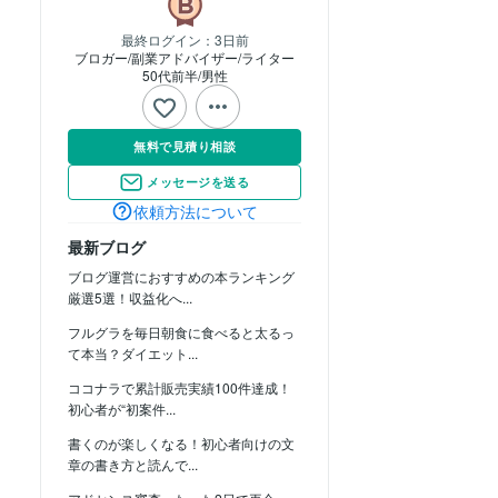
最終ログイン：
3日前
ブロガー/副業アドバイザー/ライター
50代前半
男性
無料で見積り相談
メッセージを送る
依頼方法について
最新ブログ
ブログ運営におすすめの本ランキング
厳選5選！収益化へ...
フルグラを毎日朝食に食べると太るっ
て本当？ダイエット...
ココナラで累計販売実績100件達成！
初心者が“初案件...
書くのが楽しくなる！初心者向けの文
章の書き方と読んで...