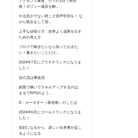
アドセンス審査、たった2日で再合
格！ポリシー違反を解...
やる気がでない時こそ音声学習を！ な
がら聴きをして習...
上手な頑張り方：効率よく成果を出す
ための考え方
ブログで稼ぎたいなら知っておきた
い！書きたいことだけ...
2024年7月にプラチナランクになりま
した！
自己流は事故流
副業で稼いでスキルアップするのは、
まるでRPGのよう...
D・カーネギー（著述家）のことば
2024年6月にゴールドランクになりま
した！
笑顔になるから、楽しい出来事が起こ
るようになる