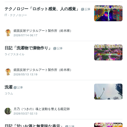
テクノロジー「ロボット感覚、人の感覚」
記事
IT・テクノロジー
鏡面反射デジタルアート製作所（鈴木穣）
2026/07/14 06:17
日記「洗濯物で漬物作り」
記事
ライフスタイル
鏡面反射デジタルアート製作所（鈴木穣）
2026/05/13 13:19
洗濯
記事
コラム
月乃（つきの）魂と波動を整える鑑定師
2026/03/27 02:13
日記「甘いお酒と無意味な表示」
記事