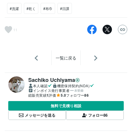
#洗濯
#乾く
#布巾
#日課
11
一覧に戻る
Sachiko Uchiyama
本人確認
機密保持契約(NDA)
インボイス発行事業者
未登録
総販売実績
1
評価
5.0
フォロワー
86
無料で見積り相談
メッセージを送る
フォロー
86