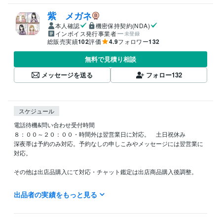
紫 メガネ
本人確認
機密保持契約(NDA)
インボイス発行事業者
未登録
総販売実績
102
評価
4.9
フォロワー
132
無料で見積り相談
メッセージを送る
フォロー
132
スケジュール
電話待機&問い合わせ受付時間　

８：００～２０：００・時間外は翌営業日に対応。　土日祝休み

深夜帯は予約のみ対応。予約なしの申しこみやメッセージには翌営業に
対応。

その他は出店品購入にて対応・チャット鑑定は出店商品購入後調整。

電話待機中は対応可能。待機していないときは対応は２４時間以内。

出品者の実績をもっと見る
＊営業時間外の一方的なメッセージはお受けできません。

＊予約・お申し込み後のキャンセルはできません。
