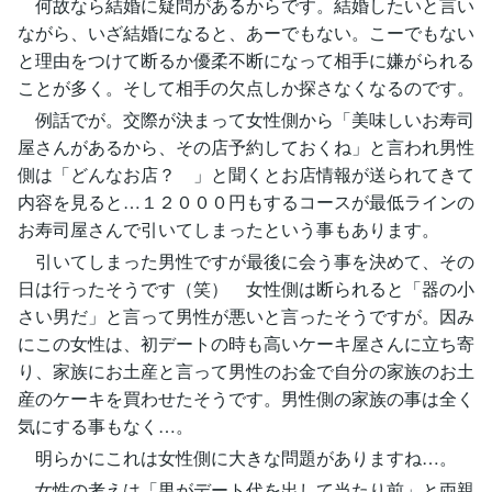
何故なら結婚に疑問があるからです。結婚したいと言い
ながら、いざ結婚になると、あーでもない。こーでもない
と理由をつけて断るか優柔不断になって相手に嫌がられる
ことが多く。そして相手の欠点しか探さなくなるのです。
例話でが。交際が決まって女性側から「美味しいお寿司
屋さんがあるから、その店予約しておくね」と言われ男性
側は「どんなお店？ 」と聞くとお店情報が送られてきて
内容を見ると…１２０００円もするコースが最低ラインの
お寿司屋さんで引いてしまったという事もあります。
引いてしまった男性ですが最後に会う事を決めて、その
日は行ったそうです（笑） 女性側は断られると「器の小
さい男だ」と言って男性が悪いと言ったそうですが。因み
にこの女性は、初デートの時も高いケーキ屋さんに立ち寄
り、家族にお土産と言って男性のお金で自分の家族のお土
産のケーキを買わせたそうです。男性側の家族の事は全く
気にする事もなく…。
明らかにこれは女性側に大きな問題がありますね…。
女性の考えは「男がデート代を出して当たり前」と両親