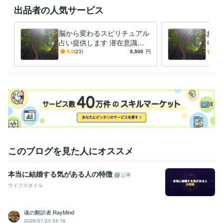
＊問い合わせに長文で悩みを書いてくる人の対応は一切しておりませ
出品者の人気サービス
ん。

脳から変わるスピリチュアル
お悩
占い提供します 潜在意識か
りま
ヒーリングエネルギーを送る時間帯（遠隔）

らクリーニングして悩みの根
チュ
5.0
(23)
5,500
円
4.9
底を引き抜きます。
す
８：００

９：００

１０：００

１１：００

１３：００

１４：００

１５：００

時間帯はこちらで決めておりますが、受け取るのはお客様の好きな時間
このブログを見た人にオススメ
い出来ます。
職歴
本当に結婚する気がある人の特徴
記事
秘密事務所
2001年3月 ~ 2013年11月
ライフスタイル
得意分野
悩み相談・カウンセリング
恋愛相談、結婚の時期
人生総合
お金の
魂の翻訳者 RayMind
悩み解消します
2026/07/23 04:16