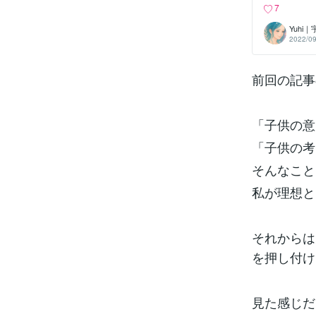
化しました。
7
イシスや産後
合産後何年た
Yuhi
他界している
2022/09
フに行ったり
諦めきれずに
い終了。とい
前回の記事
と思っていま
息子に対して
で本当に嫌で
い方が楽と感
急に優しくな
「子供の意
的に何か負担
思い当たるこ
「子供の考
っと言ったこ
ンカを息子の
そんなこと
そのケンカは
とでお父さん
私が理想と
から…」など
それからは
を押し付け
見た感じだ