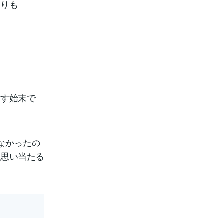
よりも
出す始末で
なかったの
。思い当たる