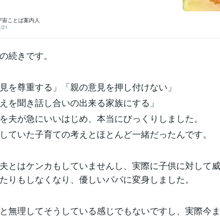
出産後はホルモンの関係で夫を遠ざけたくなったり、産後クラ
うつのような状況になったり不安定になるものですが、私の場
っても夫のことが嫌で嫌でたまりませんでした。私は母が既に
｜宇宙ことば案内人
ので、頼れるのは夫しかいないのですが、出産後泊まりでゴル
/21
、自分の好きなことばかりしている夫に何度もキレては諦め、
話し合うが話し合っても決着はつくことはなく必ずキレ話し合
うループが7年ぐらい続きました。本当に夫の顔を見るのも嫌だ
の続きです。
した。この人とは一生分かり合えない。とも思っていました。
も威圧的で子供の尊厳を無視したような言い方や態度をするの
した。家族で一緒にいても全然楽しくなくて、むしろ夫がいな
じることの方が多かったのです。ところが、最近になって夫が
ったのです。きっかけは息子の「チック」です。チックは精神
見を尊重する」「親の意見を押し付けない」
があるときに出やすいそうで（そうとも限らないそうですが）
とがあったんです。というのも息子が習い事を辞めたいとぼそ
えを聞き話し合いの出来る家族にする」
とで、辞めるか辞めないかの話で私たち夫婦が怒鳴り合いのケ
前でしてしまったからです。それが原因かは分かりませんが、
を夫が急にいいはじめ、本当にびっくりしました。
おそらく息子の心を傷つけたと思います。「自分の習い事のこ
とお母さんがけんかをしてしまった。自分が辞めたいと言った
していた子育ての考えとほとんど一緒だったんです。
と、どう思ったかはわかり
夫とはケンカもしていませんし、実際に子供に対して
たりもしなくなり、優しいパパに変身しました。
と無理してそうしている感じでもないですし、実際今