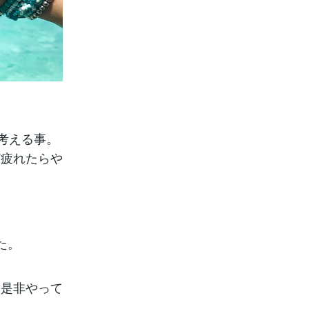
考える事。
ど疲れたらや
た。
は是非やって