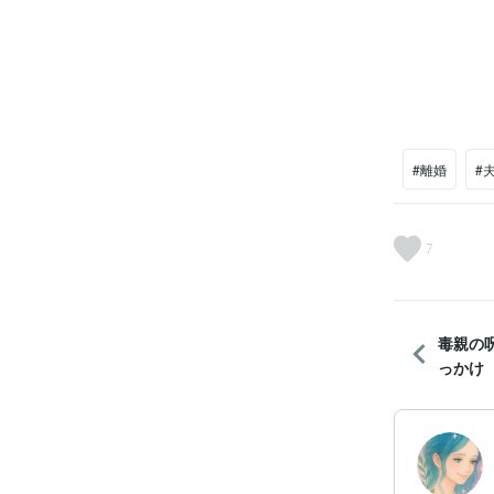
#離婚
#
7
毒親の
っかけ