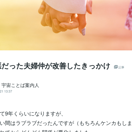
悪だった夫婦仲が改善したきっかけ
記事
i｜宇宙ことば案内人
21 13:37
て9年くらいになりますが、
い間はラブラブだったんですが（もちろんケンカもし