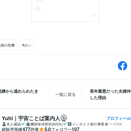
夫婦の危機
#占い
呪縛から逃れられたき
長年最悪だった夫婦仲
一覧に戻る
した理由
Yuhi｜宇宙ことば案内人
プロフィール
本人確認
機密保持契約(NDA)
インボイス発行事業者
未登録
477
5.0
107
総販売実績
評価
フォロワー