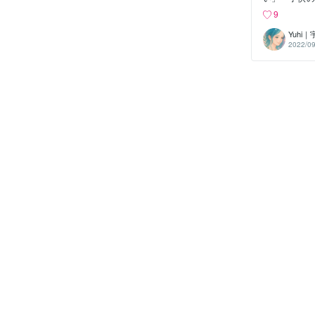
にいいはじめ
9
とほとんど一
実際に子供に
Yuhi
に変身しまし
2022/09
実際今まで気
ていた時より
いと、私も気
供と過ごして
いた息子です
言い出す始末
も変わらなか
みました。思
れかな？と気
ことが出来た
現実の夫はそ
が理想の芸能
子育てに理解
ばらく1か月
って、「夫と