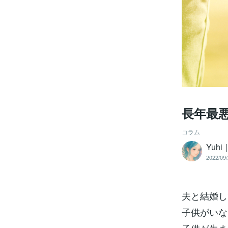
長年最
コラム
Yuh
2022/09/
夫と結婚し
子供がいな