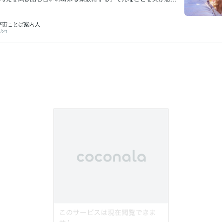
、本当にびっくりしました。私が理想としていた子育ての考え
緒だったんです。それからは夫とはケンカもしていませんし、
対して威圧的に意見を押し付けたりもしなくなり、優しいパパ
｜宇宙ことば案内人
た。見た感じだと無理してそうしている感じでもないですし、
/21
をはって威圧的に意見を押し付け子供を思い通りにしようとし
も「楽だし楽しい」と言っていました。夫がピリピリしていな
持ち的にすごーく楽です。いつ怒られるかびくびくしながら子
いましたから。今までは「お父さんこわいから嫌い」といって
が最近は「お母さんこわいからお父さんのほうが良い」とまで
です。きっかけは息子のチックでしたが、そもそもなんで7年間
ったのに急に変わったのか？私が何かしたかな？と振り返って
い当たることがすぐには浮かばなかったんです。けど、あ、こ
づいた事がありましたそれは、「引き寄せをうまく使いこなす
」のかもしれないんです！今まで夫は何しても変わらないし、
うだけど妄想の中の夫はとっても素敵で優しい人！！と見た目
人を当てはめて妄想していました。息子にも私にも優しくて、
がある素敵な夫！ということでしばらく妄想していました。し
くらい頑張ったんですが妄想も疲れてきたのでもういいや。と思
最悪だったけど改善した」