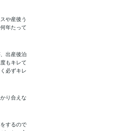
シスや産後う
後何年たって
が、出産後泊
何度もキレて
なく必ずキレ
分かり合えな
度をするので