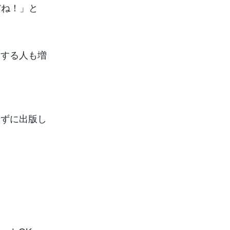
だね！」と
用する人も増
せずに出版し