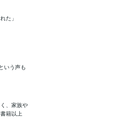
られた」
という声も
なく、家族や
子書籍以上