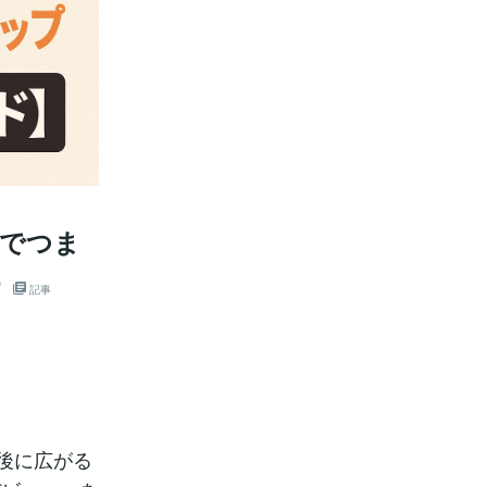
版でつま
記事
後に広がる