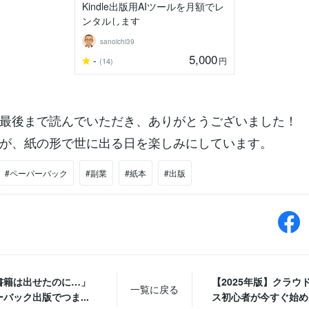
Kindle出版用AIツールを月額でレ
ンタルします
sanoichi39
5,000
-
円
(14)
最後まで読んでいただき、ありがとうございました！
が、紙の形で世に出る日を楽しみにしています。
#ペーパーバック
#副業
#紙本
#出版
書籍は出せたのに…」
【2025年版】クラウ
一覧に戻る
バック出版でつま...
ス初心者が今すぐ始め..